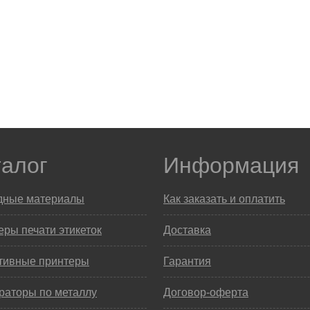
талог
Информация
дные материалы
Как заказать и оплатить
ры печати этикеток
Доставка
тивные принтеры
Гарантия
раторы по металлу
Договор-оферта