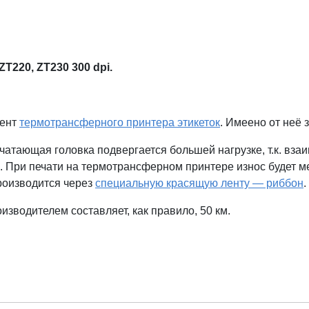
T220, ZT230 300 dpi.
мент
термотрансферного принтера этикеток
. Имеено от неё
атающая головка подвергается большей нагрузке, т.к. взаи
При печати на термотрансферном принтере износ будет мен
роизводится через
специальную красящую ленту — риббон
.
зводителем составляет, как правило, 50 км.