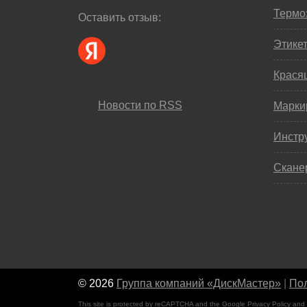
Термо
Оставить отзыв:
Этике
Крася
Новости по RSS
Марки
Инстр
Скане
© 2026
Группа компаний «ДискМастер»
|
Пол
This site is protected by reCAPTCHA and the Google
Privacy Policy
and