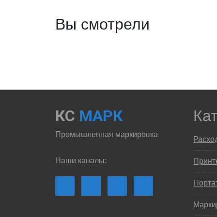
Вы смотрели
КС
МАРК
Ка
Промышленная маркировка
Расхо
Наши каналы:
Принте
Порта
Марки