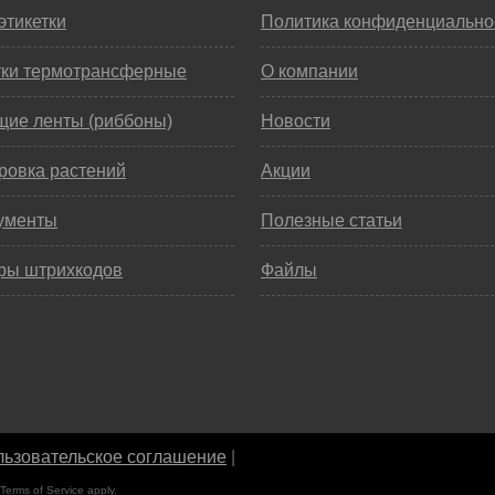
этикетки
Политика конфиденциально
тки термотрансферные
О компании
щие ленты (риббоны)
Новости
ровка растений
Акции
ументы
Полезные статьи
ры штрихкодов
Файлы
ьзовательское соглашение
|
Terms of Service
apply.