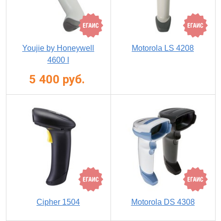
Youjie by Honeywell
Motorola LS 4208
4600 I
5 400 руб.
Cipher 1504
Motorola DS 4308