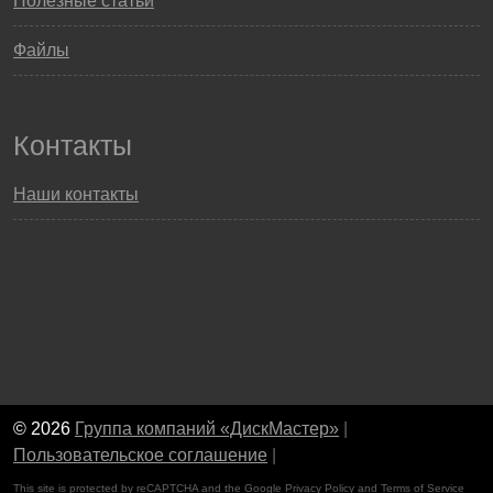
Полезные статьи
Файлы
Контакты
Наши контакты
© 2026
Группа компаний «ДискМастер»
|
Пользовательское соглашение
|
This site is protected by reCAPTCHA and the Google
Privacy Policy
and
Terms of Service