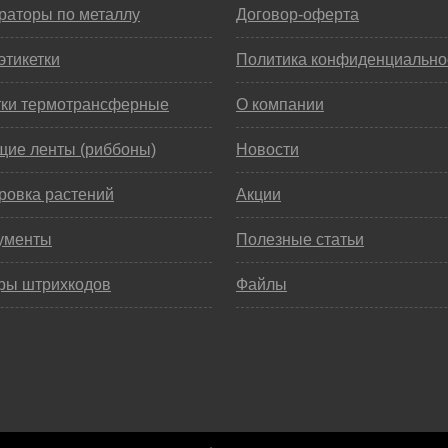
раторы по металлу
Договор-оферта
этикетки
Политика конфиденциально
тки термотрансферные
О компании
щие ленты (риббоны)
Новости
ровка растений
Акции
ументы
Полезные статьи
ры штрихкодов
Файлы