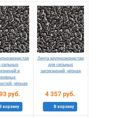
рупнозернистая
Лента крупнозернистая
я сильных
для сильных
рязнений и
загрязнений, чёрная
еровных
остей, чёрная
93 руб.
4 357 руб.
В корзину
В корзину