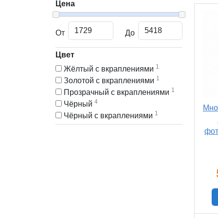
Цена
От
До
Цвет
1
Жёлтый с вкраплениями
1
Золотой с вкраплениями
1
Прозрачный с вкраплениями
4
Чёрный
Мно
1
Чёрный с вкраплениями
фот