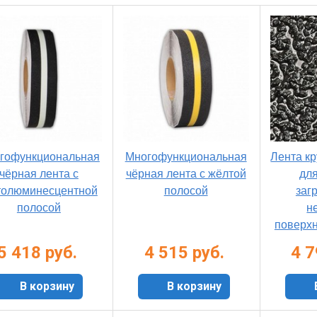
гофункциональная
Многофункциональная
Лента к
чёрная лента с
чёрная лента с жёлтой
дл
олюминесцентной
полосой
заг
полосой
н
поверхн
5 418 руб.
4 515 руб.
4 7
В корзину
В корзину