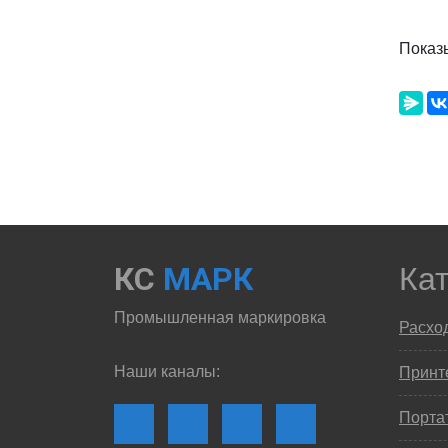
Показ
КС
МАРК
Ка
Промышленная маркировка
Расхо
Наши каналы:
Принте
Порта