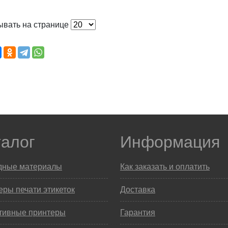
ывать на странице
талог
Информация
дные материалы
Как заказать и оплатить
ры печати этикеток
Доставка
тивные принтеры
Гарантия