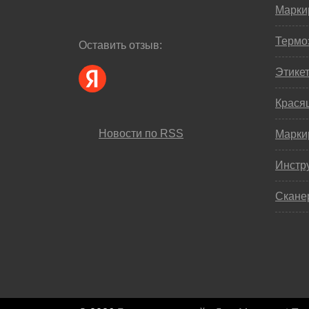
Марки
Термо
Оставить отзыв:
Этике
Крася
Новости по RSS
Марки
Инстр
Скане