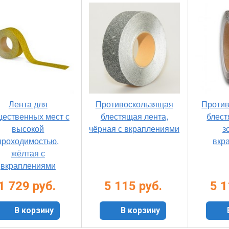
Лента для
Противоскользящая
Проти
ественных мест с
блестящая лента,
блест
высокой
чёрная с вкраплениями
з
проходимостью,
вкр
жёлтая с
вкраплениями
1 729 руб.
5 115 руб.
5 1
В корзину
В корзину