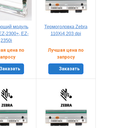
ющий модуль
Термоголовка Zebra
EZ-2300+, EZ-
110Xi4 203 dpi
2350i
ая цена по
Лучшая цена по
апросу
запросу
Заказать
Заказать