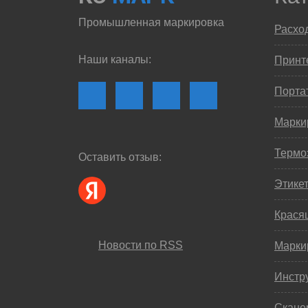
Промышленная маркировка
Расхо
Наши каналы:
Принте
Порта
Марки
Термо
Оставить отзыв:
Этике
Крася
Новости по RSS
Марки
Инстр
Скане