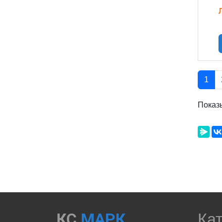
1
Показ
КС
МАРК
Ка