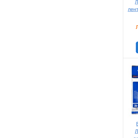
Л
лент
Л