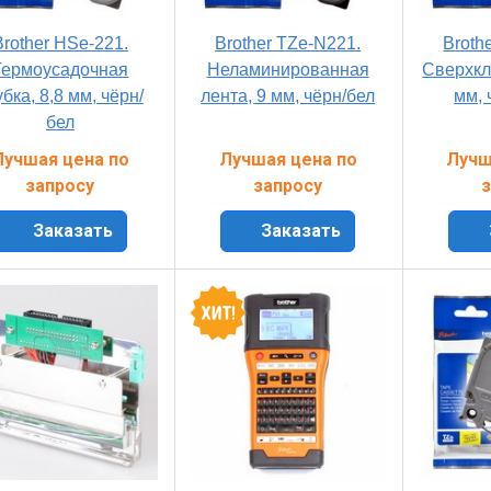
Brother HSe-221.
Brother TZe-N221.
Broth
Термоусадочная
Неламинированная
Сверхкл
убка, 8,8 мм, чёрн/
лента, 9 мм, чёрн/бел
мм, 
бел
Лучшая цена по
Лучшая цена по
Лучш
запросу
запросу
з
Заказать
Заказать