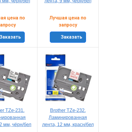
6 мм, чёрн/бел
лента, 9 мм, чёрн/бел
ая цена по
Лучшая цена по
апросу
запросу
Заказать
Заказать
er TZe-231.
Brother TZe-232.
нированная
Ламинированная
2 мм, чёрн/бел
лента, 12 мм, красн/бел