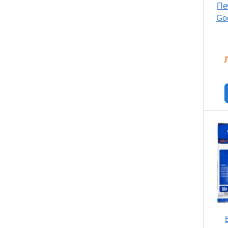
Пе
Go