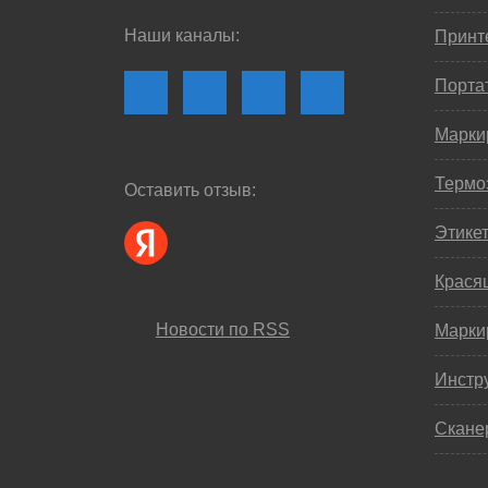
Наши каналы:
Принте
Порта
Марки
Термо
Оставить отзыв:
Этике
Крася
Новости по RSS
Марки
Инстр
Скане