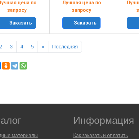
Лучшая цена по
Лучшая цена по
Лучш
запросу
запросу
з
Заказать
Заказать
2
3
4
5
»
Последняя
талог
Информация
дные материалы
Как заказать и оплатить