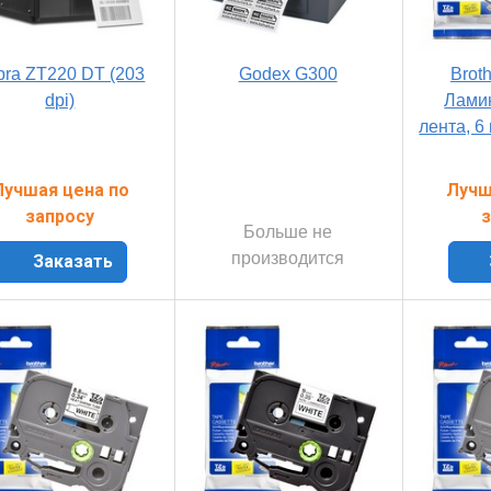
bra ZT220 DT (203
Godex G300
Brot
dpi)
Лами
лента, 6
Лучшая цена по
Лучш
запросу
з
Больше не
производится
Заказать