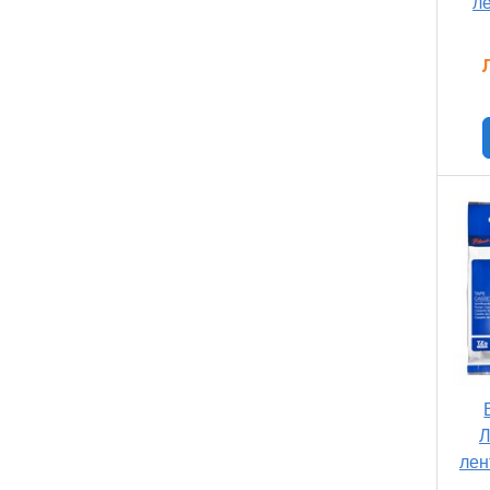
ле
Л
лен