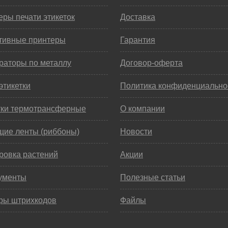
ры печати этикеток
Доставка
тивные принтеры
Гарантия
раторы по металлу
Договор-оферта
этикетки
Политика конфиденциально
тки термотрансферные
О компании
щие ленты (риббоны)
Новости
ровка растений
Акции
ументы
Полезные статьи
ры штрихкодов
Файлы