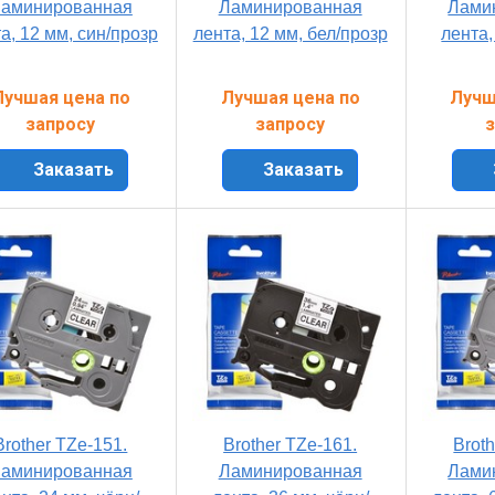
аминированная
Ламинированная
Лами
а, 12 мм, син/прозр
лента, 12 мм, бел/прозр
лента,
Лучшая цена по
Лучшая цена по
Лучш
запросу
запросу
з
Заказать
Заказать
Brother TZe-151.
Brother TZe-161.
Broth
аминированная
Ламинированная
Лами