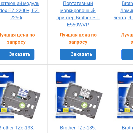
чатающий модуль
Портативный
Broth
dex EZ-2200+, EZ-
маркировочный
Лами
2250i
принтер Brother PT-
лента, 9
E550WVP
Лучшая цена по
Лучшая цена по
Лучш
запросу
запросу
з
Заказать
Заказать
Brother TZe-133.
Brother TZe-135.
Broth