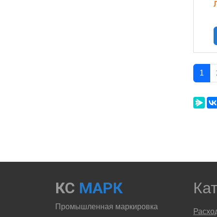
1
КС
МАРК
Ка
Промышленная маркировка
Расхо