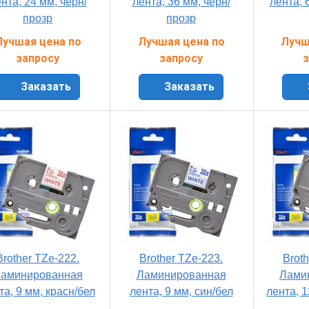
нта, 24 мм, чёрн/
лента, 36 мм, чёрн/
лента, 
прозр
прозр
Лучшая цена по
Лучшая цена по
Лучш
запросу
запросу
з
Заказать
Заказать
Brother TZe-222.
Brother TZe-223.
Broth
аминированная
Ламинированная
Лами
та, 9 мм, красн/бел
лента, 9 мм, син/бел
лента, 1