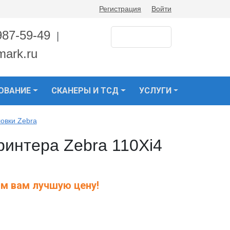
Регистрация
Войти
987-59-49
|
mark.ru
ОВАНИЕ
СКАНЕРЫ И ТСД
УСЛУГИ
овки Zebra
ринтера Zebra 110Xi4
м вам лучшую цену!