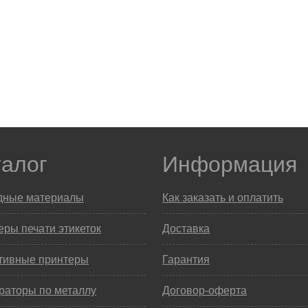
талог
Информация
дные материалы
Как заказать и оплатить
ры печати этикеток
Доставка
тивные принтеры
Гарантия
раторы по металлу
Договор-оферта