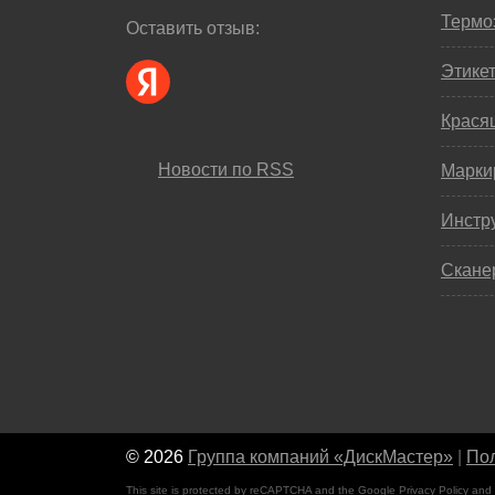
Термо
Оставить отзыв:
Этике
Крася
Новости по RSS
Марки
Инстр
Скане
© 2026
Группа компаний «ДискМастер»
|
Пол
This site is protected by reCAPTCHA and the Google
Privacy Policy
and