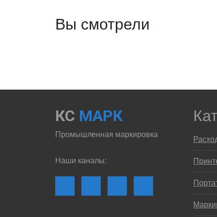
Вы смотрели
КС
МАРК
Ка
Промышленная маркировка
Расхо
Наши каналы:
Принте
Порта
Марки