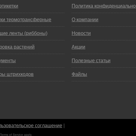
этикетки
Политика конфиденциально
тки термотрансферные
О компании
щие ленты (риббоны)
Новости
ровка растений
Акции
ументы
Полезные статьи
ры штрихкодов
Файлы
ьзовательское соглашение
|
Terms of Service
apply.