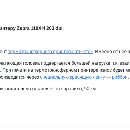
ринтеру Zebra
110Xi4
203 dpi.
мент
термотрансферного принтера этикеток
. Имеено от неё
атающая головка подвергается большей нагрузке, т.к. взаи
При печати на термотрансферном принтере износ будет мен
роизводится через
специальную красящую ленту — риббон
.
зводителем составляет, как правило, 50 км.