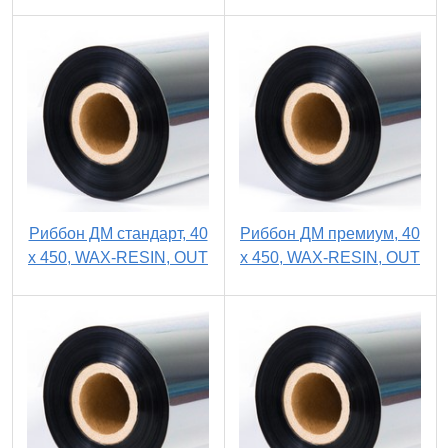
Риббон ДМ стандарт, 40
Риббон ДМ премиум, 40
х 450, WAX-RESIN, OUT
х 450, WAX-RESIN, OUT