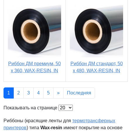
Риббон ДМ премиум, 50
Риббон ДМ стандарт, 50
х 360, WAX-RESIN, IN
х 480, WAX-RESIN, IN
1
2
3
4
5
»
Последняя
Показывать на странице
Риббоны (красящие ленты для
термотрансферных
принтеров
) типа
Wax-resin
имеют покрытие на основе