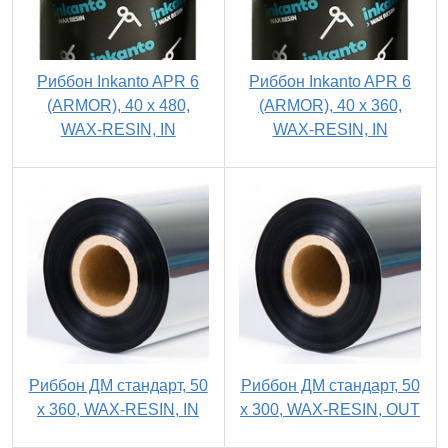
Риббон Inkanto APR 6
Риббон Inkanto APR 6
(ARMOR), 40 х 480,
(ARMOR), 40 х 360,
WAX-RESIN, IN
WAX-RESIN, IN
Риббон ДМ стандарт, 50
Риббон ДМ стандарт, 50
х 360, WAX-RESIN, IN
х 300, WAX-RESIN, OUT