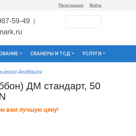
Регистрация
Войти
987-59-49
|
mark.ru
ОВАНИЕ
СКАНЕРЫ И ТСД
УСЛУГИ
к-смола) ДискМастер
ббон) ДМ стандарт, 50
IN
м вам лучшую цену!