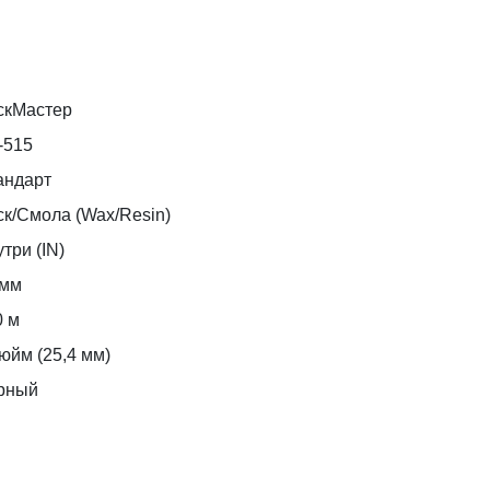
скМастер
-515
андарт
ск/Смола (Wax/Resin)
три (IN)
 мм
0 м
юйм (25,4 мм)
рный