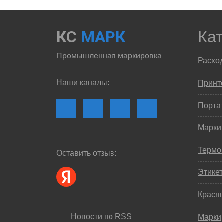
КС
МАРК
Ка
Промышленная маркировка
Расхо
Наши каналы:
Принте
Порта
Марки
Термо
Оставить отзыв:
Этике
Крася
Новости по RSS
Марки