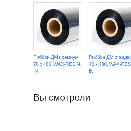
Риббон ДМ премиум,
Риббон ДМ стандар
70 х 480, WAX-RESIN,
40 х 480, WAX-RES
IN
IN
Вы смотрели