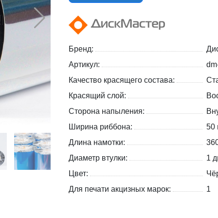
Бренд:
Ди
Артикул:
dm
Качество красящего состава:
Ст
Красящий слой:
Во
Сторона напыления:
Вну
Ширина риббона:
50
Длина намотки:
36
Диаметр втулки:
1 д
Цвет:
Чё
Для печати акцизных марок:
1