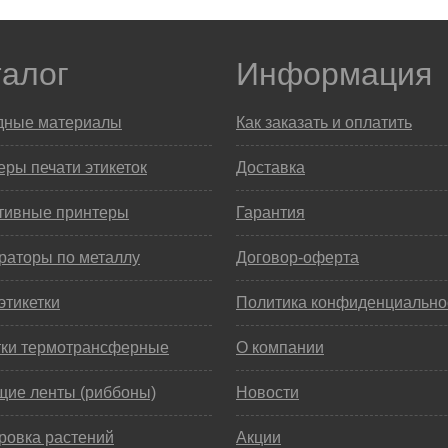
талог
Информация
дные материалы
Как заказать и оплатить
ры печати этикеток
Доставка
тивные принтеры
Гарантия
раторы по металлу
Договор-оферта
этикетки
Политика конфиденциально
тки термотрансферные
О компании
щие ленты (риббоны)
Новости
ровка растений
Акции