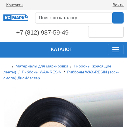
Контакты
Войти
+7 (812) 987-59-49
КАТАЛОГ
/
Материалы для маркировки
/
Риббоны (красящие
ленты)
/
Риббоны WAX-RESIN
/
Риббоны WAX-RESIN (воск-
смола) ДискМастер