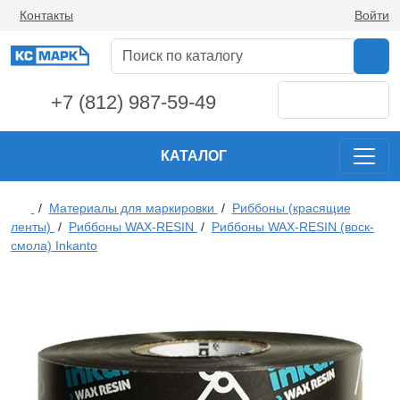
Контакты
Войти
+7 (812) 987-59-49
КАТАЛОГ
/
Материалы для маркировки
/
Риббоны (красящие
ленты)
/
Риббоны WAX-RESIN
/
Риббоны WAX-RESIN (воск-
смола) Inkanto