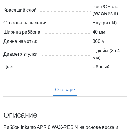
Воск/Смола
Красящий слой:
(Wax/Resin)
Сторона напыления:
Внутри (IN)
Ширина риббона:
40 мм
Длина намотки:
360 м
1 дюйм (25,4
Диаметр втулки:
мм)
Цвет:
Чёрный
О товаре
Описание
Риббон Inkanto APR 6 WAX-RESIN на основе воска и