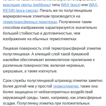
красящие ленты (риббоны)
типа
WAX (воск)
или
WAX-
RESIN (воск-смола)
. Печать же по полуглянцевым
маркировочным этикеткам производится на
термотрансферных принтерах
. Полученное таким
способом изображение характеризуется значительно
большей стойкостью и долговечностью, чем
изображение на обычных термоэтикетках
Лицевая поверхность этой термотрансферной этикетки
полуглянцевая. А клеящий слой такой бумажной
наклейки обеспечивает великолепное прилипание к
различным поверхностям, включая неровные,
шершавые, а также изогнутые.
Срок службы полуглянцевой штрихкод-этикетки заметно
более долгий чем у простой
термоэтикетки
, также она
более защищена от неблагоприятных воздействий
окружающей среды, таких, например, как атмосферные
осадки. Полуглянец-этикетка при положительных