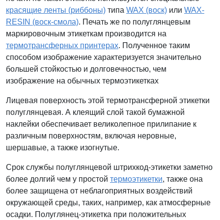
красящие ленты (риббоны)
типа
WAX (воск)
или
WAX-
RESIN (воск-смола)
. Печать же по полуглянцевым
маркировочным этикеткам производится на
термотрансферных принтерах
. Полученное таким
способом изображение характеризуется значительно
большей стойкостью и долговечностью, чем
изображение на обычных термоэтикетках
Лицевая поверхность этой термотрансферной этикетки
полуглянцевая. А клеящий слой такой бумажной
наклейки обеспечивает великолепное прилипание к
различным поверхностям, включая неровные,
шершавые, а также изогнутые.
Срок службы полуглянцевой штрихкод-этикетки заметно
более долгий чем у простой
термоэтикетки
, также она
более защищена от неблагоприятных воздействий
окружающей среды, таких, например, как атмосферные
осадки. Полуглянец-этикетка при положительных