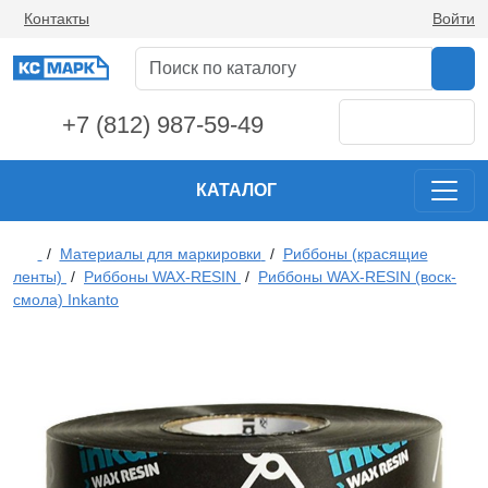
Контакты
Войти
+7 (812) 987-59-49
КАТАЛОГ
/
Материалы для маркировки
/
Риббоны (красящие
ленты)
/
Риббоны WAX-RESIN
/
Риббоны WAX-RESIN (воск-
смола) Inkanto