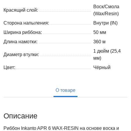
Воск/Смола
Красящий слой:
(Wax/Resin)
Сторона напыления:
Внутри (IN)
Ширина риббона:
50 мм
Длина намотки:
360 м
1 дюйм (25,4
Диаметр втулки:
мм)
Цвет:
Чёрный
О товаре
Описание
Риббон Inkanto APR 6 WAX-RESIN на основе воска и