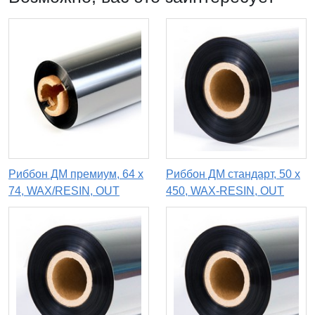
Риббон ДМ премиум, 64 х
Риббон ДМ стандарт, 50 х
74, WAX/RESIN, OUT
450, WAX-RESIN, OUT