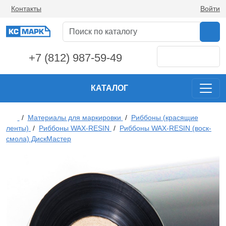
Контакты
Войти
+7 (812) 987-59-49
КАТАЛОГ
/
Материалы для маркировки
/
Риббоны (красящие
ленты)
/
Риббоны WAX-RESIN
/
Риббоны WAX-RESIN (воск-
смола) ДискМастер