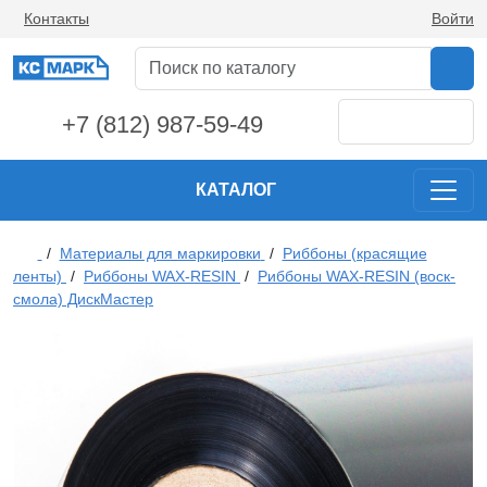
Контакты
Войти
+7 (812) 987-59-49
КАТАЛОГ
/
Материалы для маркировки
/
Риббоны (красящие
ленты)
/
Риббоны WAX-RESIN
/
Риббоны WAX-RESIN (воск-
смола) ДискМастер