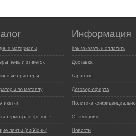
талог
Информация
дные материалы
Как заказать и оплатить
ры печати этикеток
Доставка
тивные принтеры
Гарантия
раторы по металлу
Договор-оферта
этикетки
Политика конфиденциально
тки термотрансферные
О компании
щие ленты (риббоны)
Новости