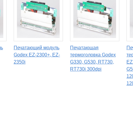
ль
Печатающий модуль
Печатающая
Пе
Godex EZ-2300+, EZ-
термоголовка Godex
те
2350i
G330, G530, RT730,
EZ
RT730i 300dpi
G5
12
12