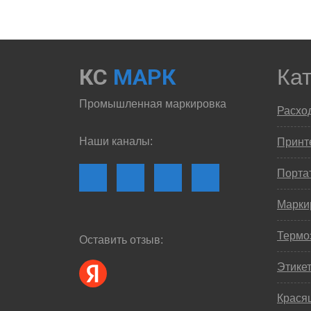
КС
МАРК
Ка
Промышленная маркировка
Расхо
Наши каналы:
Принте
Порта
Марки
Термо
Оставить отзыв:
Этике
Крася