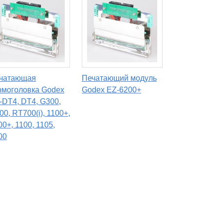
чатающая
Печатающий модуль
рмоголовка Godex
Godex EZ-6200+
-DT4, DT4, G300,
00, RT700(i), 1100+,
00+, 1100, 1105,
00