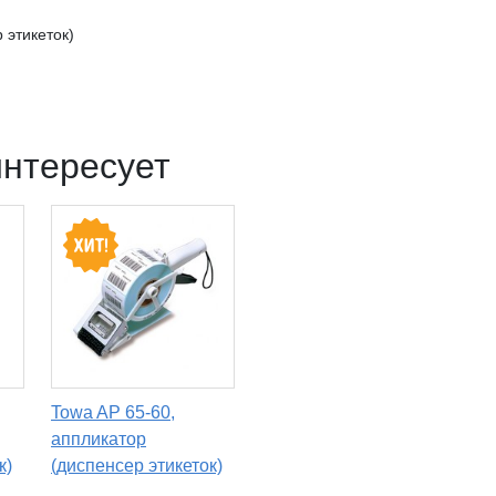
 этикеток)
интересует
Towa AP 65-60,
аппликатор
к)
(диспенсер этикеток)