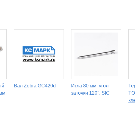
ый
Вал Zebra GC420d
Игла 80 мм, угол
Те
мм,
заточки 120°, SIC
TO
кл