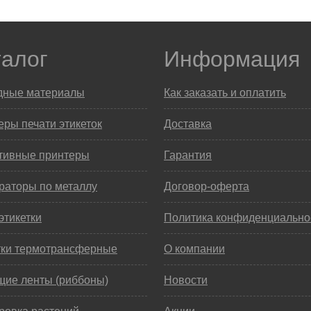
талог
Информация
дные материалы
Как заказать и оплатить
ры печати этикеток
Доставка
тивные принтеры
Гарантия
раторы по металлу
Договор-оферта
этикетки
Политика конфиденциально
тки термотрансферные
О компании
щие ленты (риббоны)
Новости