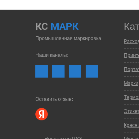
КС
МАРК
Ка
Промышленная маркировка
Расхо
Наши каналы:
Принте
Порта
Марки
Термо
Оставить отзыв:
Этике
Крася
Новости по RSS