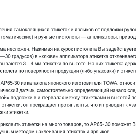
ения самоклеящихся этикеток и ярлыков от подложки рулон
оматические) и ручные пистолеты — аппликаторы, приводи
ма несложен. Нажимая на курок пистолета Вы задействует
5—30 градусов) в «клюве» аппликатора этикетка отклеивает
зываются 3—4 мм этикетки по высоте. На них этикетка держ
толета по поверхности продукции (либо упаковки) и этикетк
AP65-30 из каталога японского изготовителя TOWA, относитс
ический датчик, самостоятельно определяющий начало сле
ой» подложки в интервалах между этикетками и высотой по
этикетки, он прекращает протяг ленты, что и приводит к «
жки этикетки.
иклеить этикетки на много товаров, то AP65- 30 поможет В
учным методом наклеивания этикеток и ярлыков.