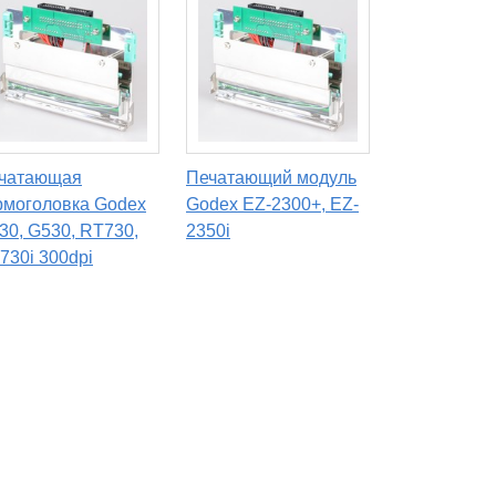
чатающая
Печатающий модуль
рмоголовка Godex
Godex EZ-2300+, EZ-
30, G530, RT730,
2350i
730i 300dpi