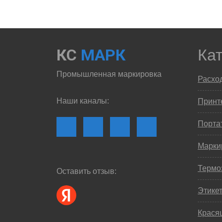
КС
МАРК
Ка
Промышленная маркировка
Расхо
Наши каналы:
Принте
Порта
Марки
Термо
Оставить отзыв:
Этике
Крася