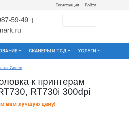
Регистрация
Войти
987-59-49
|
mark.ru
ОВАНИЕ
СКАНЕРЫ И ТСД
УСЛУГИ
овки Godex
оловка к принтерам
RT730, RT730i 300dpi
м вам лучшую цену!