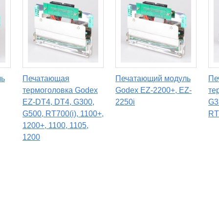
ль
Печатающая
Печатающий модуль
Пе
термоголовка Godex
Godex EZ-2200+, EZ-
те
EZ-DT4, DT4, G300,
2250i
G3
G500, RT700(i), 1100+,
RT
1200+, 1100, 1105,
1200