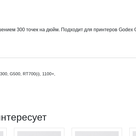
ением 300 точек на дюйм. Подходит для принтеров Godex G
00, G500, RT700(i), 1100+,
интересует