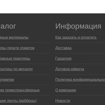
талог
Информация
дные материалы
Как заказать и оплатить
ры печати этикеток
Доставка
тивные принтеры
Гарантия
раторы по металлу
Договор-оферта
этикетки
Политика конфиденциально
тки термотрансферные
О компании
щие ленты (риббоны)
Новости