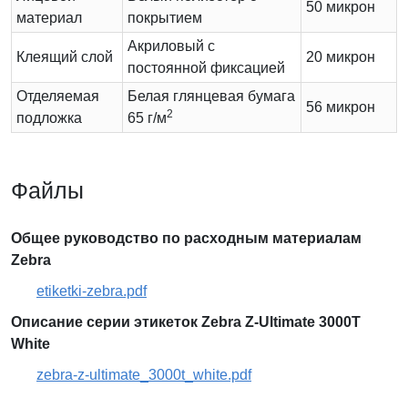
50 микрон
материал
покрытием
Акриловый с
Клеящий слой
20 микрон
постоянной фиксацией
Отделяемая
Белая глянцевая бумага
56 микрон
2
подложка
65 г/м
Файлы
Общее руководство по расходным материалам
Zebra
etiketki-zebra.pdf
Описание серии этикеток Zebra Z-Ultimate 3000T
White
zebra-z-ultimate_3000t_white.pdf