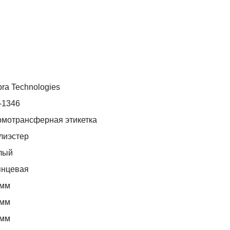
ra Technologies
-1346
рмотрансферная этикетка
лиэстер
лый
янцевая
 мм
 мм
 мм