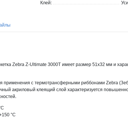
Клей:
Ус
айлы
кетка Zebra
Z-Ultimate 3000T имеет размер 51x32
мм и хара
ля применения с термотрансферными риббонами Zebra (Зебр
рочный акриловый клеящий слой характеризуется повышенно
хностей.
°С
+150 °С