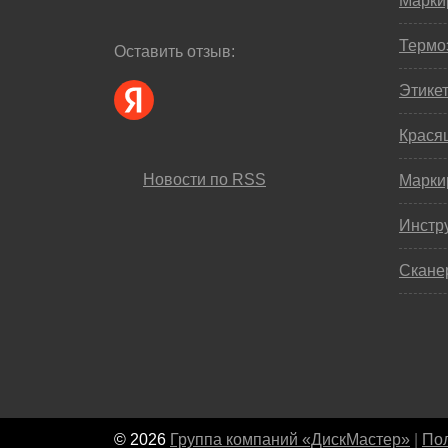
Марки
Термо
Оставить отзыв:
Этике
Крася
Новости по RSS
Марки
Инстр
Скане
© 2026
Группа компаний «ДискМастер»
|
Пол