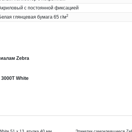
Акриловый с постоянной фиксацией
2
Белая глянцевая бумага 65 г/м
иалам Zebra
 3000T White
hite 51 x 13, втулка 40 мм
Этикетки самоклеящиеся Zebr