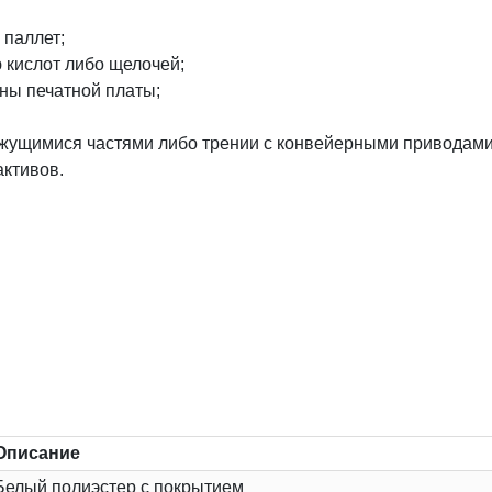
 паллет;
 кислот либо щелочей;
ны печатной платы;
вижущимися частями либо трении с конвейерными приводами
активов.
Описание
Белый полиэстер с покрытием