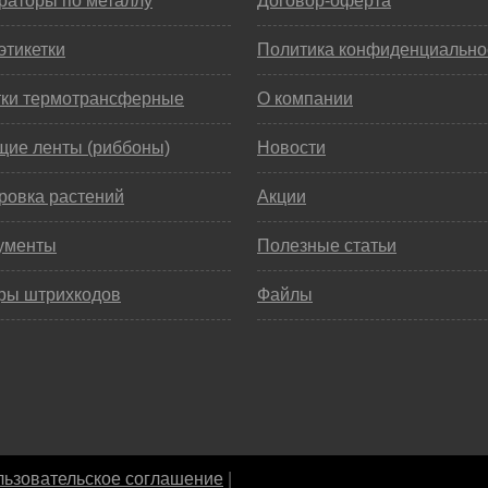
раторы по металлу
Договор-оферта
этикетки
Политика конфиденциально
тки термотрансферные
О компании
щие ленты (риббоны)
Новости
ровка растений
Акции
ументы
Полезные статьи
ры штрихкодов
Файлы
ьзовательское соглашение
|