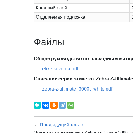
Клеящий слой
Отделяемая подложка
Файлы
Общее руководство по расходным матер
etiketki-zebra.pdf
Описание серии этикеток Zebra Z-Ultimate
zebra-z-ultimate_3000t_white.pdf
←
Предыдущий товар
Этикетки самоклеящиеся Zebra Z-Ultimate 3000T W