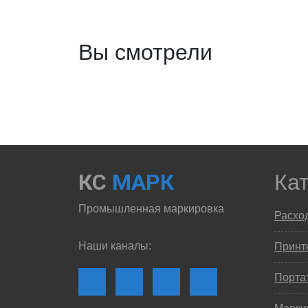
Вы смотрели
КС
МАРК
Ка
Промышленная маркировка
Расхо
Наши каналы:
Принте
Порта