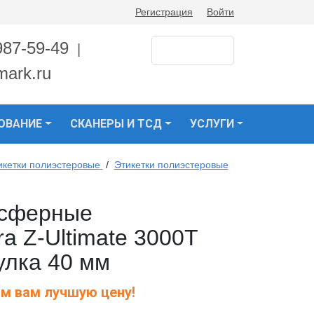
Регистрация
Войти
987-59-49
|
mark.ru
ОВАНИЕ
СКАНЕРЫ И ТСД
УСЛУГИ
икетки полиэстеровые
/
Этикетки полиэстеровые
нсферные
a Z-Ultimate 3000T
тулка 40 мм
м вам лучшую цену!