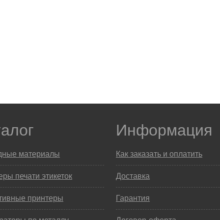
талог
Информация
дные материалы
Как заказать и оплатить
ры печати этикеток
Доставка
тивные принтеры
Гарантия