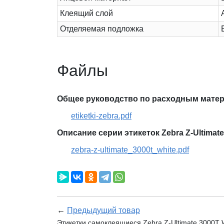
Клеящий слой
Отделяемая подложка
Файлы
Общее руководство по расходным матер
etiketki-zebra.pdf
Описание серии этикеток Zebra Z-Ultimate
zebra-z-ultimate_3000t_white.pdf
←
Предыдущий товар
Этикетки самоклеящиеся Zebra Z-Ultimate 3000T W