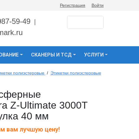
Регистрация
Войти
987-59-49
|
mark.ru
ОВАНИЕ
СКАНЕРЫ И ТСД
УСЛУГИ
икетки полиэстеровые
/
Этикетки полиэстеровые
нсферные
a Z-Ultimate 3000T
тулка 40 мм
м вам лучшую цену!