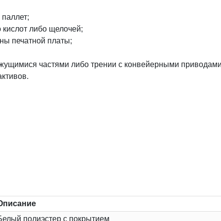
 паллет;
 кислот либо щелочей;
ны печатной платы;
вижущимися частями либо трении с конвейерными приводами
активов.
Описание
Белый полиэстер с покрытием