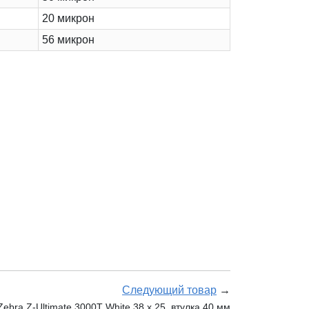
20 микрон
56 микрон
Следующий товар
→
bra Z-Ultimate 3000T White 38 x 25, втулка 40 мм