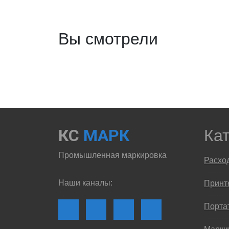
Вы смотрели
КС
МАРК
Ка
Промышленная маркировка
Расхо
Наши каналы:
Принте
Порта