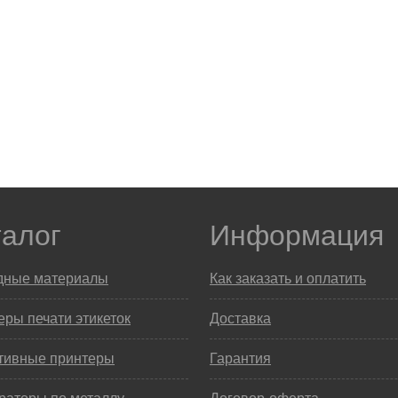
талог
Информация
дные материалы
Как заказать и оплатить
ры печати этикеток
Доставка
тивные принтеры
Гарантия