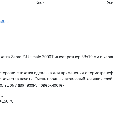
Клей:
Ус
айлы
кетка Zebra
Z-Ultimate 3000T имеет размер 38x19
мм и хара
эстеровая этикетка идеальна для применения с термотранс
го качества печати. Очень прочный акриловый клеящий сло
большому диапазону поверхностей.
°С
+150 °С