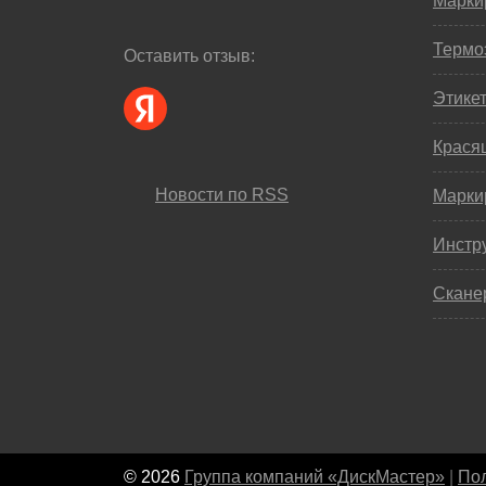
Марки
Термо
Оставить отзыв:
Этике
Крася
Новости по RSS
Марки
Инстр
Скане
© 2026
Группа компаний «ДискМастер»
|
Пол