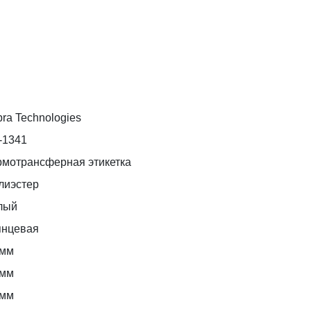
ra Technologies
-1341
рмотрансферная этикетка
лиэстер
лый
янцевая
 мм
 мм
 мм