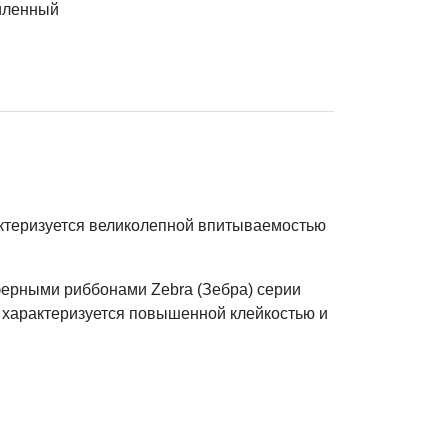
иленный
ктеризуется великолепной впитываемостью
ферными риббонами Zebra (Зебра) серии
й характеризуется повышенной клейкостью и