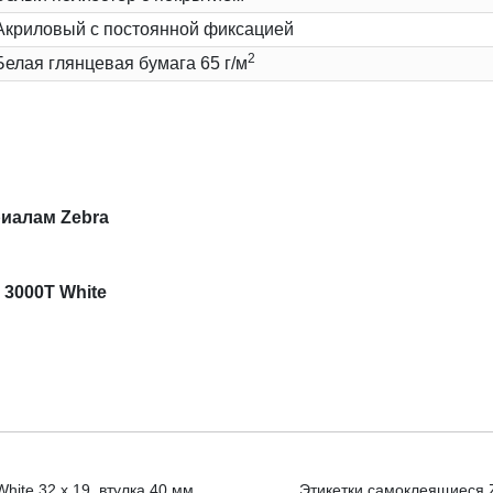
Акриловый с постоянной фиксацией
2
Белая глянцевая бумага 65 г/м
иалам Zebra
 3000T White
hite 32 x 19, втулка 40 мм
Этикетки самоклеящиеся Ze