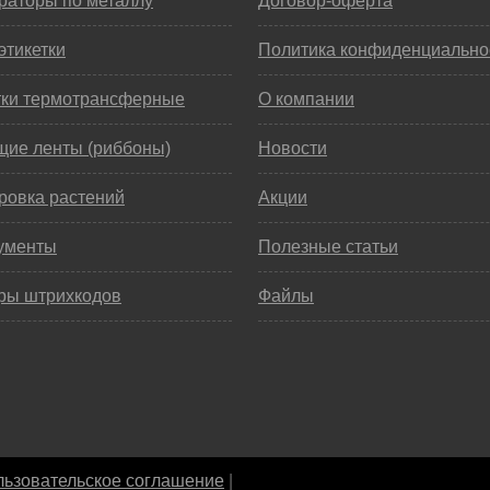
раторы по металлу
Договор-оферта
этикетки
Политика конфиденциально
тки термотрансферные
О компании
щие ленты (риббоны)
Новости
ровка растений
Акции
ументы
Полезные статьи
ры штрихкодов
Файлы
ьзовательское соглашение
|