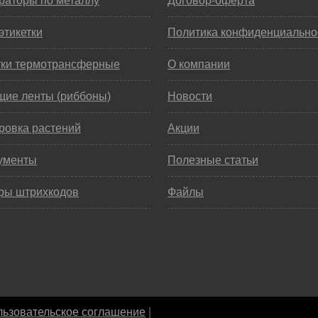
раторы по металлу
Договор-оферта
этикетки
Политика конфиденциально
тки термотрансферные
О компании
щие ленты (риббоны)
Новости
ровка растений
Акции
ументы
Полезные статьи
ры штрихкодов
Файлы
ьзовательское соглашение
|