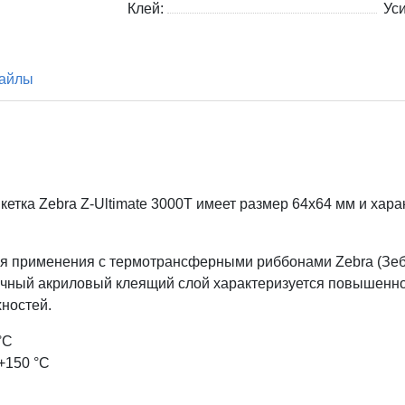
Клей:
Ус
айлы
кетка Zebra
Z-Ultimate 3000T имеет размер 64x64
мм и хара
ля применения с термотрансферными риббонами Zebra (Зебр
рочный акриловый клеящий слой характеризуется повышенно
хностей.
°С
+150 °С