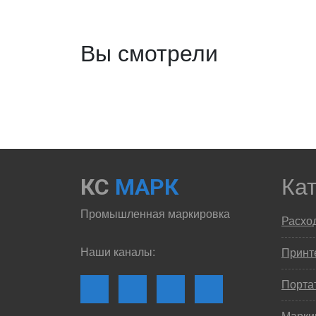
Вы смотрели
КС
МАРК
Ка
Промышленная маркировка
Расхо
Наши каналы:
Принте
Порта