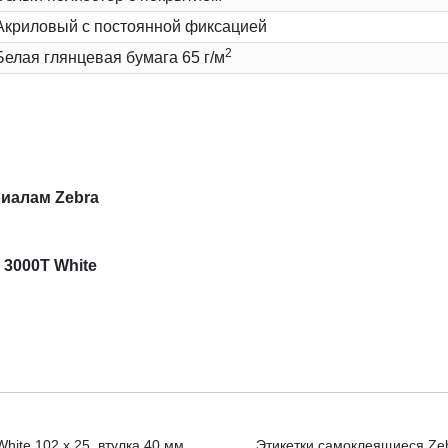
Акриловый с постоянной фиксацией
2
Белая глянцевая бумага 65 г/м
иалам Zebra
 3000T White
hite 102 x 25, втулка 40 мм
Этикетки самоклеящиеся Zebr