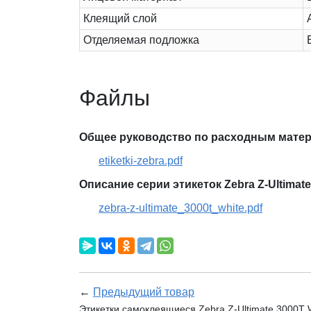
Клеящий слой
Отделяемая подложка
Файлы
Общее руководство по расходным матер
etiketki-zebra.pdf
Описание серии этикеток Zebra Z-Ultimate
zebra-z-ultimate_3000t_white.pdf
←
Предыдущий товар
Этикетки самоклеящиеся Zebra Z-Ultimate 3000T W