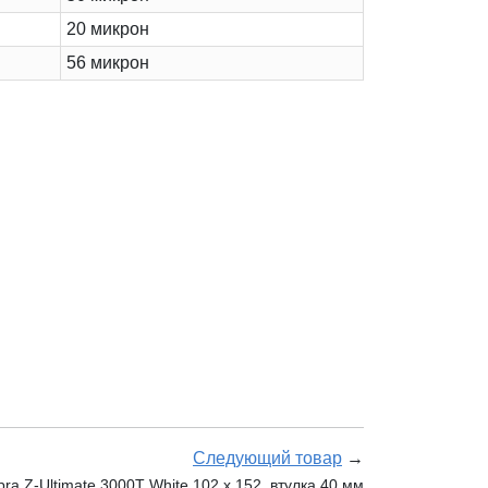
20 микрон
56 микрон
Следующий товар
→
a Z-Ultimate 3000T White 102 x 152, втулка 40 мм