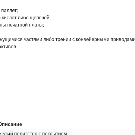
 паллет;
 кислот либо щелочей;
ны печатной платы;
вижущимися частями либо трении с конвейерными приводами
активов.
Описание
Белый полиэстер с покрытием