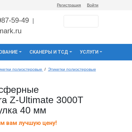
Регистрация
Войти
987-59-49
|
mark.ru
ОВАНИЕ
СКАНЕРЫ И ТСД
УСЛУГИ
икетки полиэстеровые
/
Этикетки полиэстеровые
нсферные
a Z-Ultimate 3000T
тулка 40 мм
м вам лучшую цену!