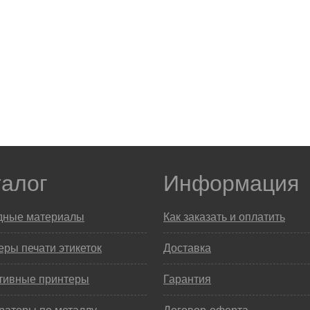
талог
Информация
дные материалы
Как заказать и оплатить
ры печати этикеток
Доставка
тивные принтеры
Гарантия