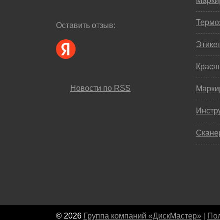
Марки
Термо
Оставить отзыв:
Этике
Крася
Новости по RSS
Марки
Инстр
Скане
© 2026
Группа компаний «ДискМастер»
|
Пол