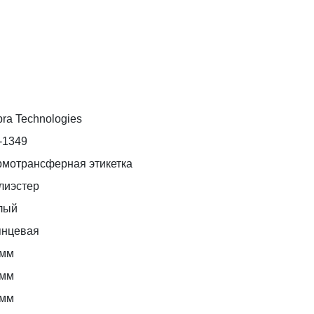
ra Technologies
-1349
рмотрансферная этикетка
лиэстер
лый
янцевая
 мм
 мм
 мм