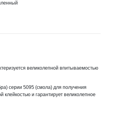
иленный
ктеризуется великолепной впитываемостью
а) серии 5095 (смола) для получения
й клейкостью и гарантирует великолепное