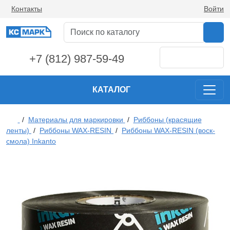
Контакты
Войти
+7 (812) 987-59-49
КАТАЛОГ
/
Материалы для маркировки
/
Риббоны (красящие
ленты)
/
Риббоны WAX-RESIN
/
Риббоны WAX-RESIN (воск-
смола) Inkanto