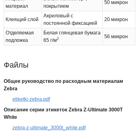
50 микрон
материал
покрытием
Акриловый с
Клеящий слой
20 микрон
постоянной фиксацией
Отделяемая
Белая глянцевая бумага
56 микрон
2
подложка
65 г/м
Файлы
Общее руководство по расходным материалам
Zebra
etiketki-zebra.pdf
Описание серии этикеток Zebra Z-Ultimate 3000T
White
zebra-z-ultimate_3000t_white.pdf