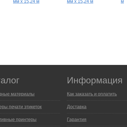
мм x 15,24 м
мм x 15,24 м
м
талог
Информация
дные материалы
Как заказать и оплатить
ры печати этикеток
Доставка
тивные принтеры
Гарантия