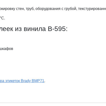
кировку стен, труб, оборудования с грубой, текстурированн
°С.
еек из винила В-595:
 шкафов
ра этикеток Brady BMP71
.