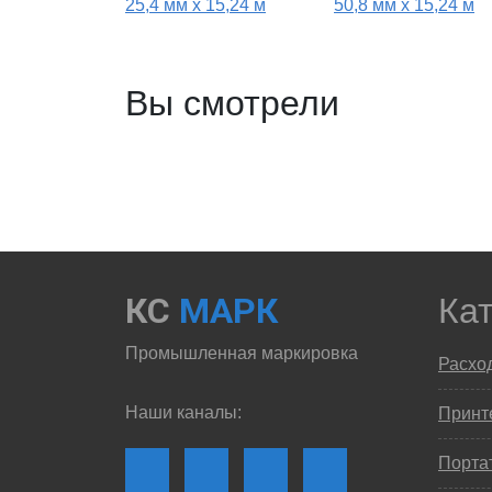
25,4 мм x 15,24 м
50,8 мм x 15,24 м
Вы смотрели
КС
МАРК
Ка
Промышленная маркировка
Расхо
Наши каналы:
Принте
Порта