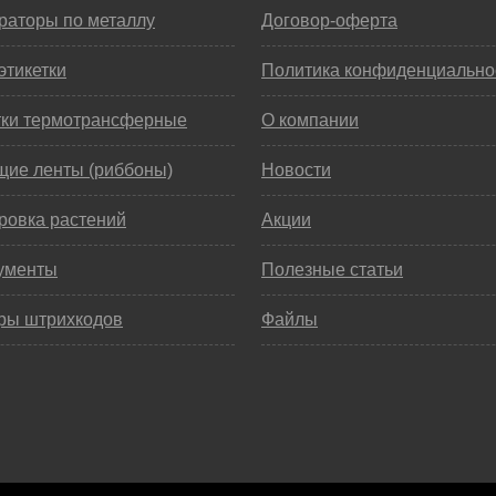
раторы по металлу
Договор-оферта
этикетки
Политика конфиденциально
тки термотрансферные
О компании
щие ленты (риббоны)
Новости
ровка растений
Акции
ументы
Полезные статьи
ры штрихкодов
Файлы