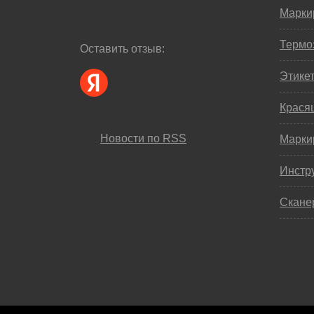
Марки
Термо
Оставить отзыв:
Этике
Крася
Новости по RSS
Марки
Инстр
Скане