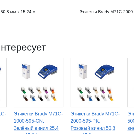
50,8 мм x 15,24 м
Этикетки Brady M71C-2000-
интересует
1C-
Этикетки Brady M71C-
Этикетки Brady M71C-
Эт
1000-595-GN.
2000-595-PK.
50
Зелёный винил 25,4
Розовый винил 50,8
ви