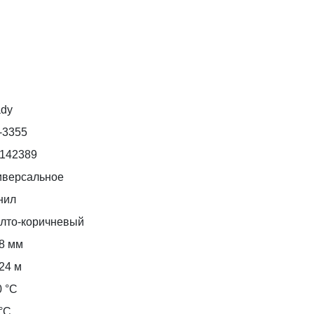
ady
-3355
d142389
иверсальное
нил
лто-коричневый
,8 мм
24 м
0 °С
°С