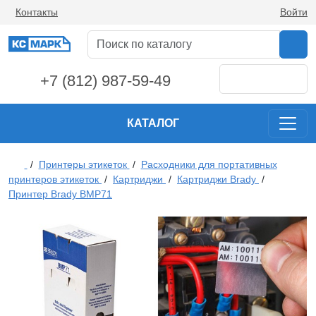
Контакты
Войти
+7 (812) 987-59-49
КАТАЛОГ
/
Принтеры этикеток
/
Расходники для портативных
принтеров этикеток
/
Картриджи
/
Картриджи Brady
/
Принтер Brady BMP71