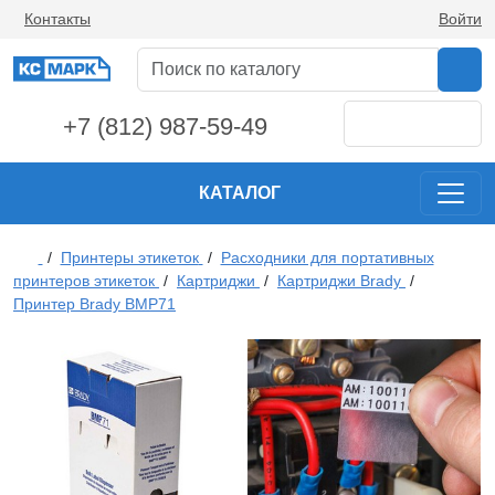
Контакты
Войти
+7 (812) 987-59-49
КАТАЛОГ
/
Принтеры этикеток
/
Расходники для портативных
принтеров этикеток
/
Картриджи
/
Картриджи Brady
/
Принтер Brady BMP71