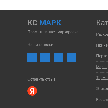
КС
МАРК
Ка
Промышленная маркировка
Расхо
Наши каналы:
Принте
Порта
Марки
Термо
Оставить отзыв:
Этике
Крася