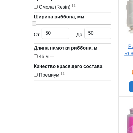
11
Смола (Resin)
Ширина риббона, мм
От
До
Р
Длина намотки риббона, м
R68
11
46 м
Качество красящего состава
11
Премиум