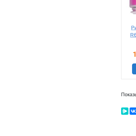
Р
R6
Показ