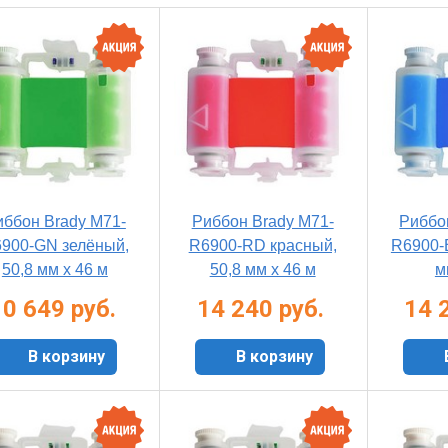
иббон Brady M71-
Риббон Brady M71-
Риббо
900-GN зелёный,
R6900-RD красный,
R6900-B
50,8 мм х 46 м
50,8 мм х 46 м
м
10 649 руб.
14 240 руб.
14 
В корзину
В корзину