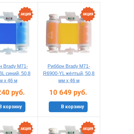
н Brady M71-
Риббон Brady M71-
L синий, 50,8
R6900-YL жёлтый, 50,8
м х 46 м
мм х 46 м
240 руб.
10 649 руб.
В корзину
В корзину