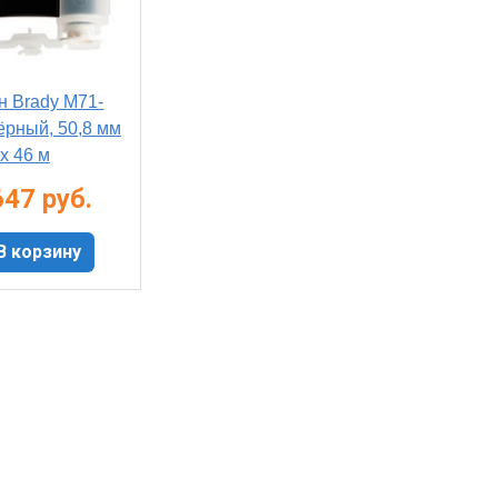
н Brady M71-
ёрный, 50,8 мм
х 46 м
647 руб.
В корзину