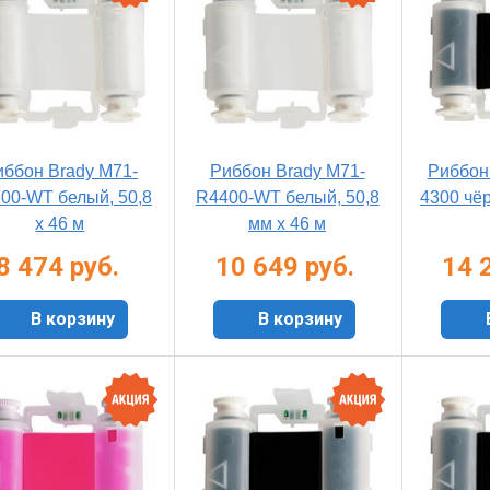
иббон Brady M71-
Риббон Brady M71-
Риббон
00-WT белый, 50,8
R4400-WT белый, 50,8
4300 чёр
х 46 м
мм х 46 м
8 474 руб.
10 649 руб.
14 
В корзину
В корзину