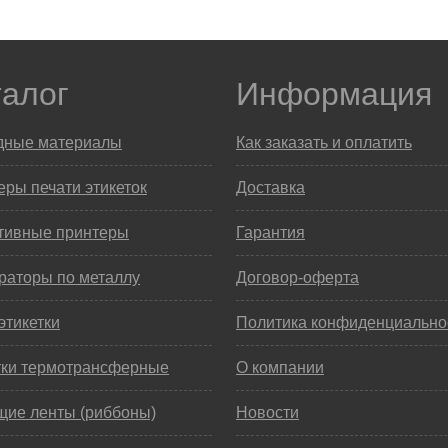
талог
Информация
дные материалы
Как заказать и оплатить
ры печати этикеток
Доставка
тивные принтеры
Гарантия
раторы по металлу
Договор-оферта
этикетки
Политика конфиденциально
тки термотрансферные
О компании
щие ленты (риббоны)
Новости