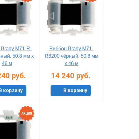
 Brady M71-R-
Риббон Brady M71-
ный, 50,8 мм х
R6200 чёрный, 50,8 мм
46 м
х 46 м
240 руб.
14 240 руб.
В корзину
В корзину