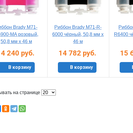
иббон Brady M71-
Риббон Brady M71-R-
Риббо
900-MA розовый,
6000 чёрный, 50,8 мм х
R6400 ч
50,8 мм х 46 м
46 м
14 240 руб.
14 782 руб.
15 
В корзину
В корзину
ывать на странице