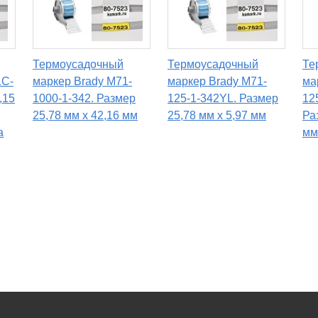
Термоусадочный
Термоусадочный
Те
1C-
маркер Brady M71-
маркер Brady M71-
ма
,15
1000-1-342. Размер
125-1-342YL. Размер
12
25,78 мм х 42,16 мм
25,78 мм х 5,97 мм
Ра
а
мм