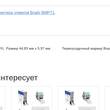
интера этикеток Brady BMP71
.
L. Размер 44,83 мм х 5,97 мм
Термоусадочный маркер Brad
интересует