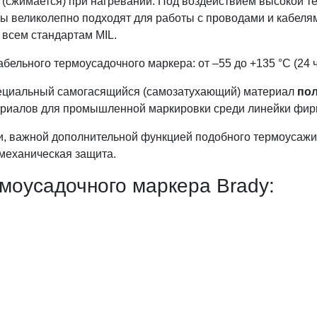
р (сжимается) при нагревании. Под воздействием высокой т
ы великолепно подходят для работы с проводами и кабелями
 всем стандартам MIL.
бельного термоусадочного маркера: от –55 до +135 °С (24 ча
ециальный самогасящийся (самозатухающий) материал
по
ериалов для промышленной маркировки среди линейки фир
и, важной дополнительной функцией подобного термоусаж
 механическая защита.
моусадочного маркера Brady: