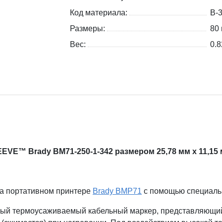
Код материала:
B-
Размеры:
80 
Вес:
0.8
VE™ Brady BM71-250-1-342 размером 25,78 мм х 11,15 
на портативном принтере
Brady BMP71
с помощью специал
ый термоусаживаемый кабельный маркер, представляющий 