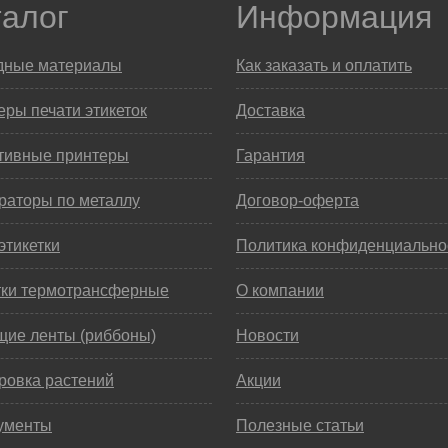
талог
Информация
дные материалы
Как заказать и оплатить
ры печати этикеток
Доставка
тивные принтеры
Гарантия
раторы по металлу
Договор-оферта
этикетки
Политика конфиденциально
тки термотрансферные
О компании
щие ленты (риббоны)
Новости
ровка растений
Акции
ументы
Полезные статьи