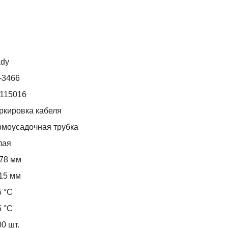
ady
-3466
d115016
ркировка кабеля
рмоусадочная трубка
лая
,78 мм
,15 мм
5 °С
5 °С
0 шт.