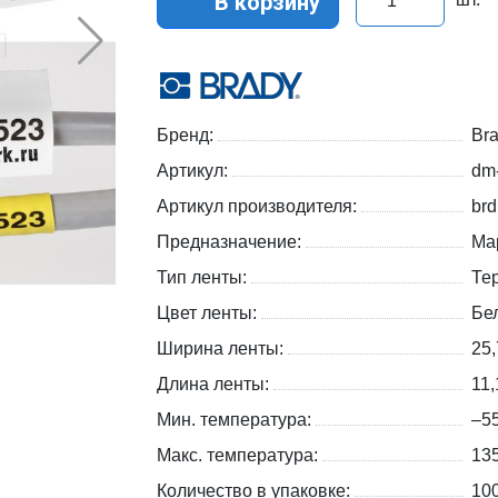
В корзину
Бренд:
Br
Артикул:
dm
Артикул производителя:
br
Предназначение:
Ма
Тип ленты:
Те
Цвет ленты:
Бе
Ширина ленты:
25
Длина ленты:
11
Мин. температура:
–5
Макс. температура:
13
Количество в упаковке:
100