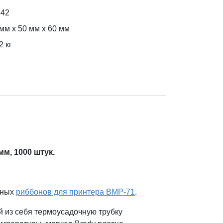
342
мм x 50 мм x 60 мм
2
кг
мм, 1000 штук
.
ьных
риббонов для принтера BMP-71
.
из себя термоусадочную трубку