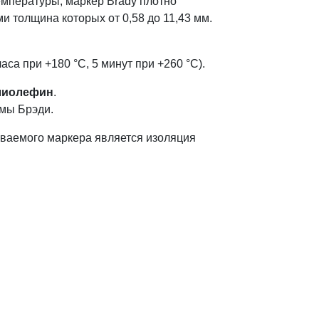
емпературы, маркер Brady плотно
 толщина которых от 0,58 до 11,43 мм.
са при +180 °С, 5 минут при +260 °С).
лиолефин
.
мы Брэди.
иваемого маркера является изоляция