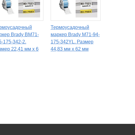
рмоусадочный
Термоусадочный
ркер Brady BM71-
маркер Brady M71-94-
5-175-342-2.
175-342YL. Размер
змер 22,41 мм х 6
44,83 мм х 62 мм