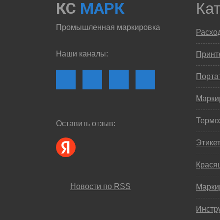
КС
МАРК
Ка
Промышленная маркировка
Расхо
Наши каналы:
Принте
Порта
Марки
Термо
Оставить отзыв:
Этике
Крася
Новости по RSS
Марки
Инстр