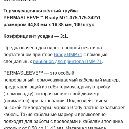
Термоусадочная жёлтый трубка
PERMASLEEVE™ Brady M71-375-175-342YL
размером 44,83 мм x 16,38 мм, 100 штук.
Коэффициент усадки — 3:1.
Предназначена для односторонней печати на
портативном принтере
Brady BMP71
с помощью
специальных
риббонов для принтера BMP-71
.
PERMASLEEVE
™
— это особый
непрерывный термоусаживаемый кабельный маркер,
представляющий из себя термоусадочную трубку
(термоусадку), которая меняет свой диаметр
(сжимается) при нагревании. Под воздействием
высокой температуры, маркер Brady плотно охватывает
кабель. Такие кабельные маркеры великолепно
подходят для работы с проводами и кабелями толщина
которых от 0,58 до 11,43 мм. Материал маркера