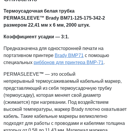
Термоусадочная белая трубка
PERMASLEEVE™ Brady BM71-125-175-342-2
размером 22,41 мм х 6 мм, 2000 штук
.
Коэффициент усадки — 3:1.
Предназначена для односторонней печати на
портативном принтере
Brady BMP71
с помощью
специальных
риббонов для принтера BMP-71
.
PERMASLEEVE
™
— это особый
непрерывный термоусаживаемый кабельный маркер,
представляющий из себя термоусадочную трубку
(термоусадку), которая меняет свой диаметр
(сжимается) при нагревании. Под воздействием
высокой температуры, маркер Brady плотно охватывает
кабель. Такие кабельные маркеры великолепно
подходят для работы с проводами и кабелями толщина
которых от 0,58 до 11,43 мм. Материал маркера