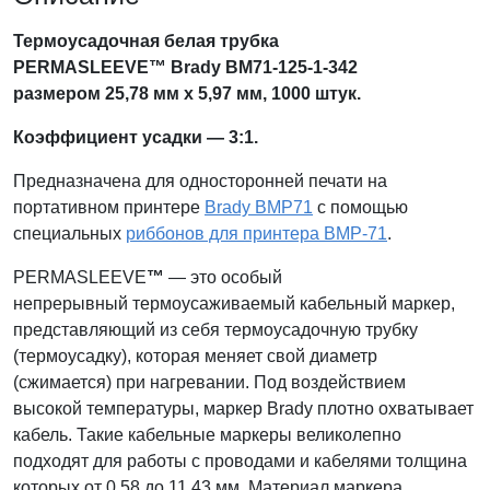
Термоусадочная белая трубка
PERMASLEEVE™ Brady BM71-125-1-342
размером 25,78 мм x 5,97 мм, 1000 штук.
Коэффициент усадки — 3:1.
Предназначена для односторонней печати на
портативном принтере
Brady BMP71
с помощью
специальных
риббонов для принтера BMP-71
.
PERMASLEEVE
™
— это особый
непрерывный термоусаживаемый кабельный маркер,
представляющий из себя термоусадочную трубку
(термоусадку), которая меняет свой диаметр
(сжимается) при нагревании. Под воздействием
высокой температуры, маркер Brady плотно охватывает
кабель. Такие кабельные маркеры великолепно
подходят для работы с проводами и кабелями толщина
которых от 0,58 до 11,43 мм. Материал маркера