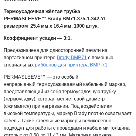
Термоусадочная жёлтая трубка
PERMASLEEVE™ Brady BM71-375-1-342-YL
размером 25,4 мм х 16,4 мм, 1000 штук
.
Коэффициент усадки — 3:1.
Предназначена для односторонней печати на
портативном принтере
Brady BMP71
с помощью
специальных
риббонов для принтера BMP-71
.
PERMASLEEVE
™
— это особый
непрерывный термоусаживаемый кабельный маркер,
представляющий из себя термоусадочную трубку
(термоусадку), которая меняет свой диаметр
(сжимается) при нагревании. Под воздействием
высокой температуры, маркер Brady плотно охватывает
кабель. Такие кабельные маркеры великолепно
подходят для работы с проводами и кабелями толщина
которых от 0,58 до 11,43 мм. Материал маркера