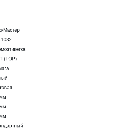
скМастер
-1082
рмоэтикетка
П (TOP)
мага
лый
товая
 мм
 мм
 мм
андартный