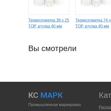
Термоэтикетка 38 х 25
Термоэтикетка 74 х
TOP, втулка 40 мм
TOP, втулка 40 мм
Вы смотрели
КС
МАРК
Ка
Промышленная маркировка
Расхо