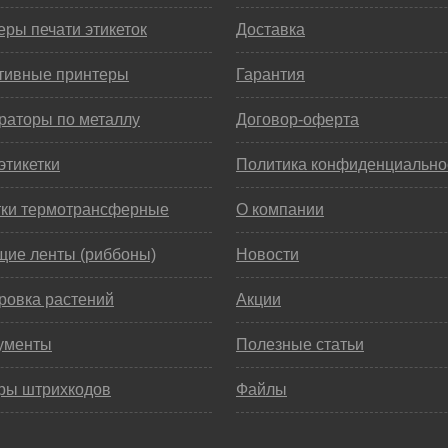
ры печати этикеток
Доставка
тивные принтеры
Гарантия
раторы по металлу
Договор-оферта
этикетки
Политика конфиденциально
тки термотрансферные
О компании
щие ленты (риббоны)
Новости
ровка растений
Акции
ументы
Полезные статьи
ры штрихкодов
Файлы