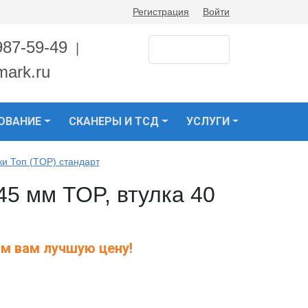
Регистрация
Войти
987-59-49
|
mark.ru
ОВАНИЕ
СКАНЕРЫ И ТСД
УСЛУГИ
ки Топ (TOP) стандарт
45 мм TOP, втулка 40
м вам лучшую цену!