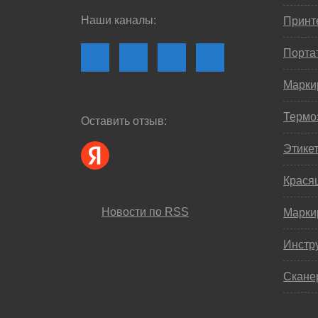
Наши каналы:
Принте
Порта
Марки
Термо
Оставить отзыв:
Этике
Крася
Новости по RSS
Марки
Инстр
Скане