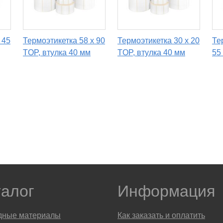
 45
Термоэтикетка 58 х 90
Термоэтикетка 30 х 20
Те
TOP, втулка 40 мм
TOP, втулка 40 мм
55
талог
Информация
дные материалы
Как заказать и оплатить