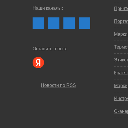
Наши каналы:
Принте
Порта
Марки
Термо
Оставить отзыв:
Этике
Крася
Новости по RSS
Марки
Инстр
Скане