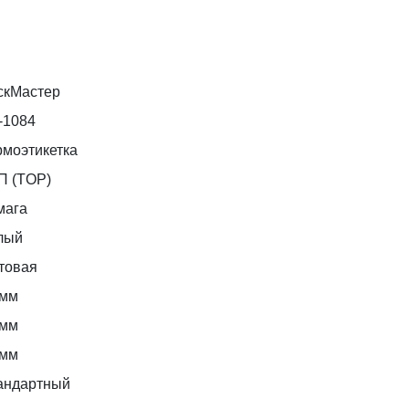
скМастер
-1084
рмоэтикетка
П (TOP)
мага
лый
товая
 мм
 мм
 мм
андартный