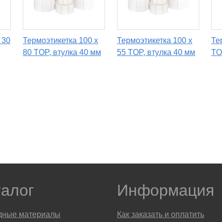
 30
Термоэтикетка 100 х
Термоэтикетка 100 х
Те
80 TOP, втулка 40 мм
55 TOP, втулка 40 мм
TO
талог
Информация
дные материалы
Как заказать и оплатить