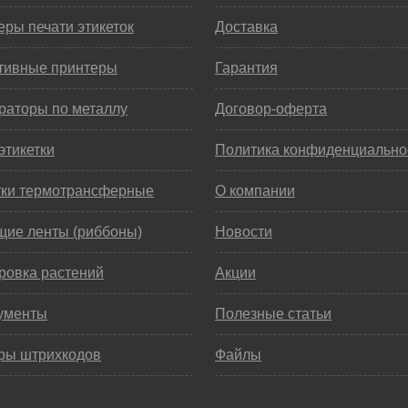
ры печати этикеток
Доставка
тивные принтеры
Гарантия
раторы по металлу
Договор-оферта
этикетки
Политика конфиденциально
тки термотрансферные
О компании
щие ленты (риббоны)
Новости
ровка растений
Акции
ументы
Полезные статьи
ры штрихкодов
Файлы