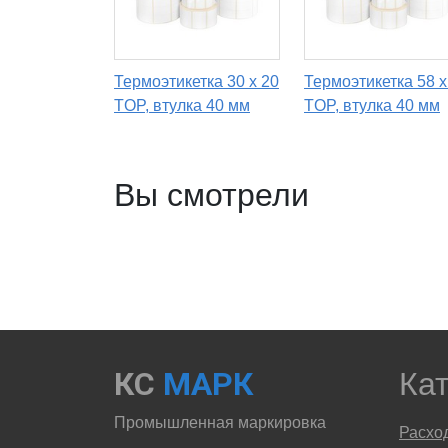
Термоэтикетка 30 х 20
Термоэтикетка 58 х
TOP, втулка 40 мм
TOP, втулка 40 мм
Вы смотрели
КС
МАРК
Ка
Промышленная маркировка
Расхо