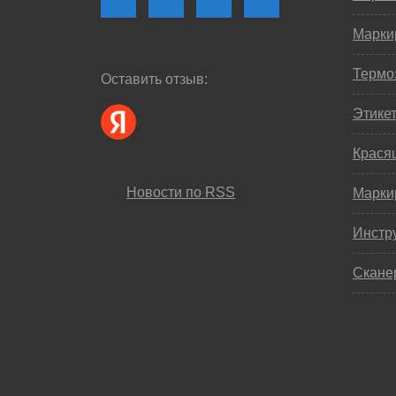
Марки
Термо
Оставить отзыв:
Этике
Крася
Новости по RSS
Марки
Инстр
Скане