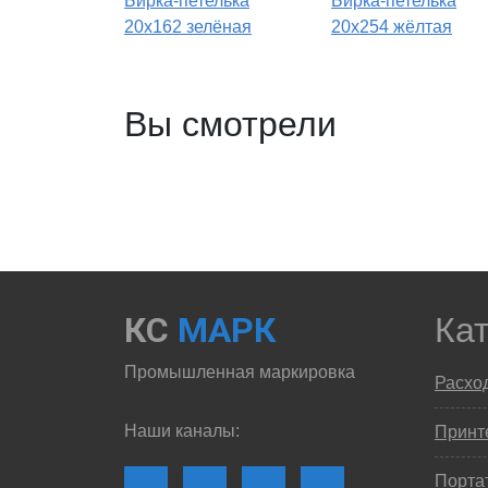
Бирка-петелька
Бирка-петелька
20х162 зелёная
20х254 жёлтая
Вы смотрели
КС
МАРК
Ка
Промышленная маркировка
Расхо
Наши каналы:
Принте
Порта