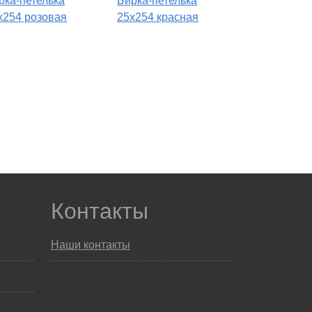
рка-петелька
Бирка-петелька
х254 розовая
25х254 красная
Контакты
Наши контакты