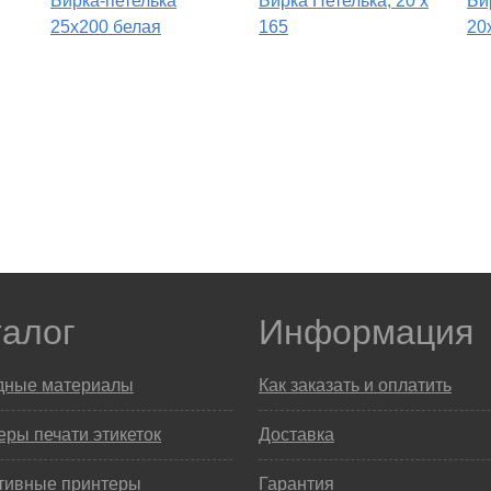
Бирка-петелька
Бирка Петелька, 20 х
Би
25х200 белая
165
20
талог
Информация
дные материалы
Как заказать и оплатить
ры печати этикеток
Доставка
тивные принтеры
Гарантия