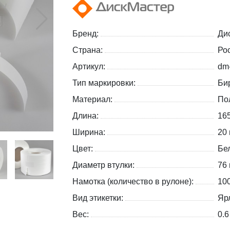
Бренд:
Ди
Страна:
Ро
Артикул:
dm
Тип маркировки:
Би
Материал:
По
Длина:
16
Ширина:
20
Цвет:
Бе
Диаметр втулки:
76
Намотка (количество в рулоне):
10
Вид этикетки:
Яр
Вес:
0.6