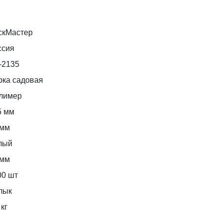
скМастер
ссия
-2135
рка садовая
лимер
5 мм
 мм
лый
 мм
00 шт
лык
кг