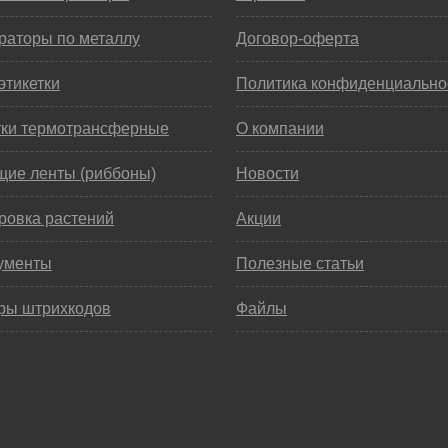
раторы по металлу
Договор-оферта
этикетки
Политика конфиденциально
тки термотрансферные
О компании
щие ленты (риббоны)
Новости
ровка растений
Акции
ументы
Полезные статьи
ры штрихкодов
Файлы