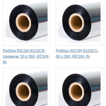
Риббон RICOH B110CR,
Риббон RICOH B110CU,
премиум, 50 х 360, RESIN,
60 х 360, RESIN, IN
IN