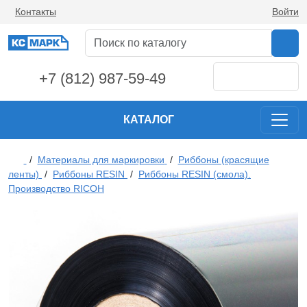
Контакты
Войти
+7 (812) 987-59-49
КАТАЛОГ
/
Материалы для маркировки
/
Риббоны (красящие
ленты)
/
Риббоны RESIN
/
Риббоны RESIN (смола).
Производство RICOH