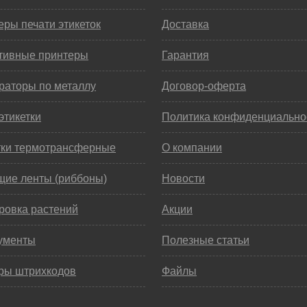
ры печати этикеток
Доставка
тивные принтеры
Гарантия
раторы по металлу
Договор-оферта
этикетки
Политика конфиденциально
тки термотрансферные
О компании
щие ленты (риббоны)
Новости
ровка растений
Акции
ументы
Полезные статьи
ры штрихкодов
Файлы