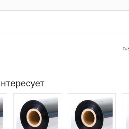
Риб
интересует