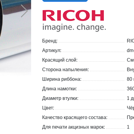
Бренд:
RI
Артикул:
dm
Красящий слой:
См
Сторона напыления:
Вну
Ширина риббона:
80
Длина намотки:
36
Диаметр втулки:
1 д
Цвет:
Чё
Качество красящего состава:
Пр
Для печати акцизных марок:
1