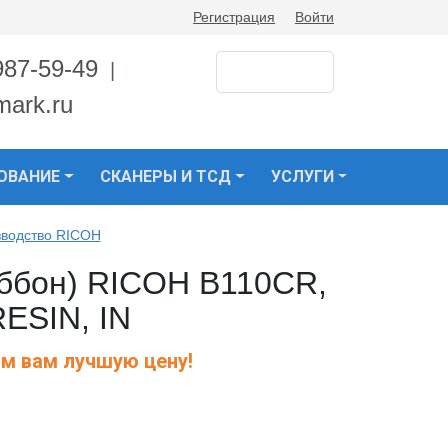
Регистрация
Войти
987-59-49
|
mark.ru
ОВАНИЕ
СКАНЕРЫ И ТСД
УСЛУГИ
зводство RICOH
иббон) RICOH B110CR,
RESIN, IN
м вам лучшую цену!