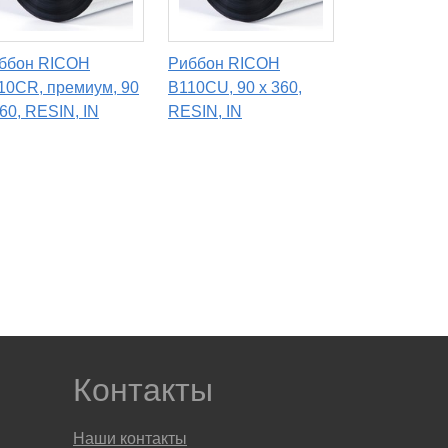
ббон RICOH
Риббон RICOH
10CR, премиум, 90
B110CU, 90 x 360,
360, RESIN, IN
RESIN, IN
Контакты
Наши контакты