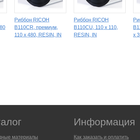
Риббон RICOH
Риббон RICOH
Ри
 80
B110CR, премиум,
B110CU, 110 x 110,
B1
110 х 480, RESIN, IN
RESIN, IN
x 
талог
Информация
дные материалы
Как заказать и оплатить