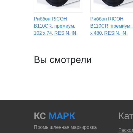
Риббон RICOH
Риббон RICOH
B110CR, премиум,
B110CR, премиум,
102 х 74, RESIN, IN
х 480, RESIN, IN
Вы смотрели
КС
МАРК
Ка
Промышленная маркировка
Расхо