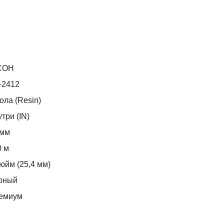
COH
-2412
ола (Resin)
три (IN)
 мм
0 м
юйм (25,4 мм)
рный
емиум