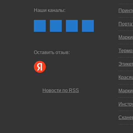
Наши каналы:
Принте
Порта
Марки
Термо
Оставить отзыв:
Этике
Крася
Новости по RSS
Марки
Инстр
Скане