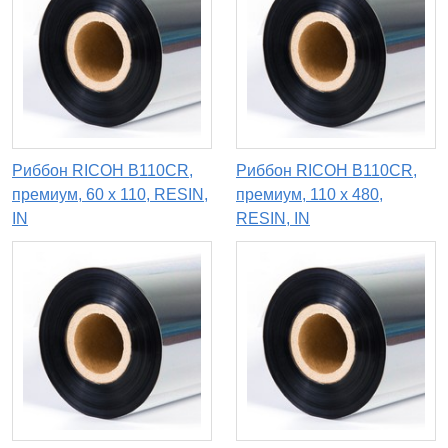
Риббон RICOH B110CR,
Риббон RICOH B110CR,
премиум, 60 x 110, RESIN,
премиум, 110 х 480,
IN
RESIN, IN