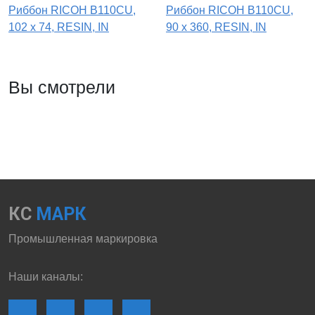
Риббон RICOH B110CU,
Риббон RICOH B110CU,
102 х 74, RESIN, IN
90 x 360, RESIN, IN
Вы смотрели
КС
МАРК
Промышленная маркировка
Наши каналы: