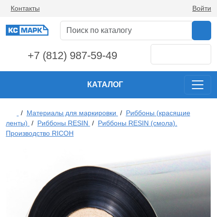
Контакты
Войти
+7 (812) 987-59-49
КАТАЛОГ
/
Материалы для маркировки
/
Риббоны (красящие
ленты)
/
Риббоны RESIN
/
Риббоны RESIN (смола).
Производство RICOH