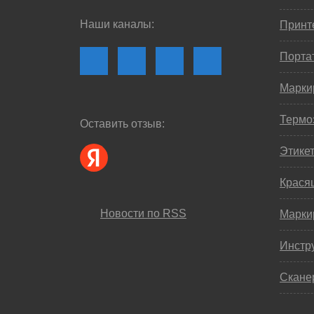
Наши каналы:
Принте
Порта
Марки
Термо
Оставить отзыв:
Этике
Крася
Новости по RSS
Марки
Инстр
Скане