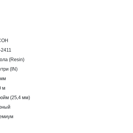
COH
-2411
ола (Resin)
три (IN)
 мм
0 м
юйм (25,4 мм)
рный
емиум