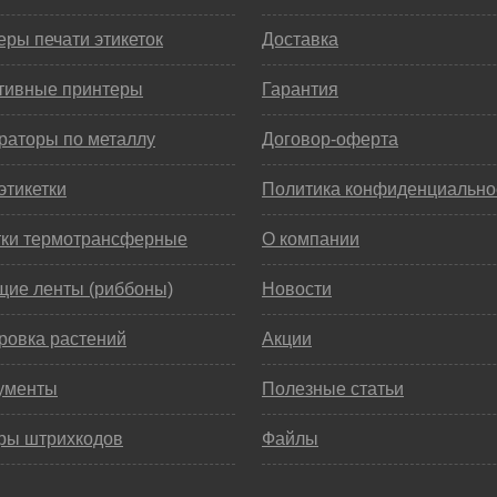
ры печати этикеток
Доставка
тивные принтеры
Гарантия
раторы по металлу
Договор-оферта
этикетки
Политика конфиденциально
тки термотрансферные
О компании
щие ленты (риббоны)
Новости
ровка растений
Акции
ументы
Полезные статьи
ры штрихкодов
Файлы