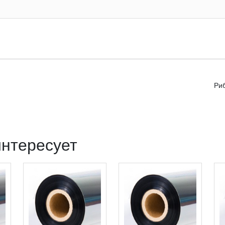
Риб
интересует