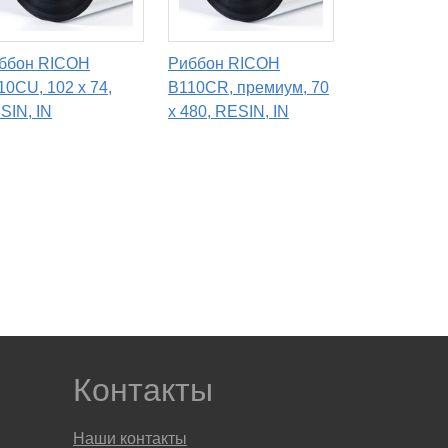
ббон RICOH
Риббон RICOH
10CU, 102 х 74,
B110CR, премиум, 70
SIN, IN
х 480, RESIN, IN
Контакты
Наши контакты