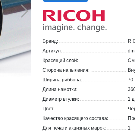
Бренд:
RI
Артикул:
dm
Красящий слой:
См
Сторона напыления:
Вну
Ширина риббона:
70
Длина намотки:
36
Диаметр втулки:
1 д
Цвет:
Чё
Качество красящего состава:
Пр
Для печати акцизных марок:
1