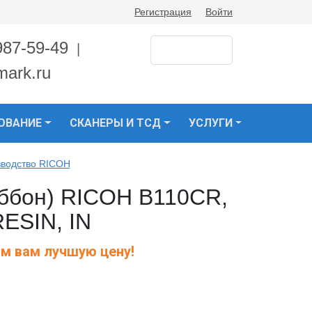
Регистрация
Войти
987-59-49
|
mark.ru
ОВАНИЕ
СКАНЕРЫ И ТСД
УСЛУГИ
зводство RICOH
иббон) RICOH B110CR,
RESIN, IN
м вам лучшую цену!