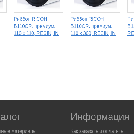
Риббон RICOH
Риббон RICOH
Ри
B110CR, премиум,
B110CR, премиум,
B1
110 x 110, RESIN, IN
110 х 360, RESIN, IN
RE
талог
Информация
дные материалы
Как заказать и оплатить