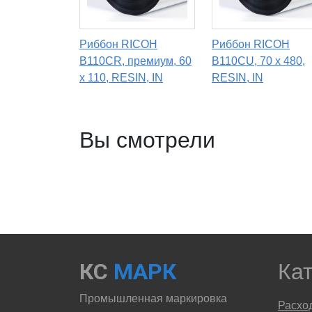
Риббон RICOH
Риббон RICOH
B110CR, премиум, 60
B110CU, 70 х 480,
x 110, RESIN, IN
RESIN, IN
Вы смотрели
КС
МАРК
Ка
Промышленная маркировка
Расхо