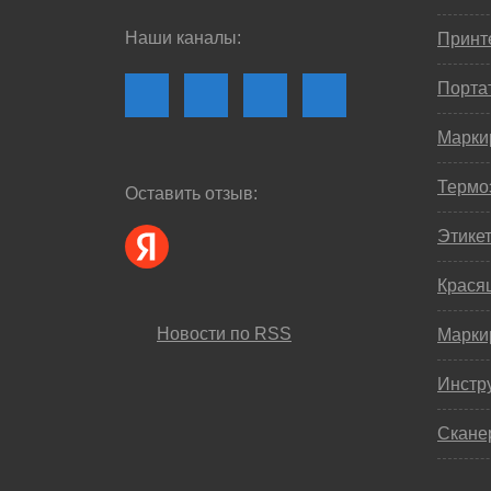
Наши каналы:
Принте
Порта
Марки
Термо
Оставить отзыв:
Этике
Крася
Новости по RSS
Марки
Инстр
Скане