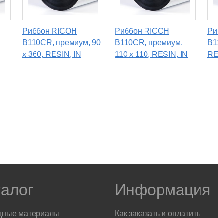
Риббон RICOH
Риббон RICOH
Ри
B110CR, премиум, 90
B110CR, премиум,
B1
x 360, RESIN, IN
110 x 110, RESIN, IN
RE
талог
Информация
дные материалы
Как заказать и оплатить