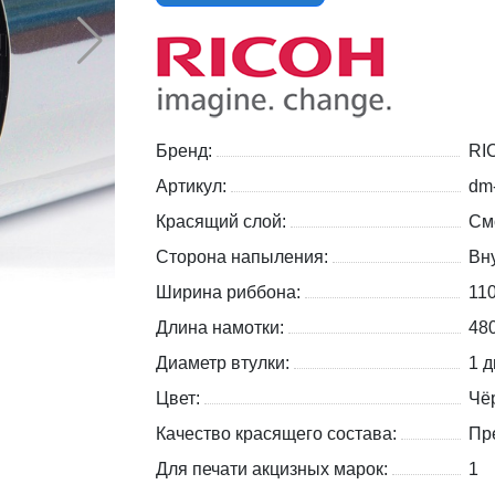
Бренд:
RI
Артикул:
dm
Красящий слой:
См
Сторона напыления:
Вну
Ширина риббона:
11
Длина намотки:
48
Диаметр втулки:
1 д
Цвет:
Чё
Качество красящего состава:
Пр
Для печати акцизных марок:
1