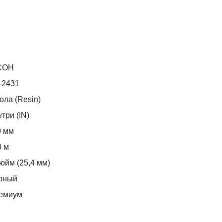
COH
-2431
ола (Resin)
три (IN)
0 мм
0 м
юйм (25,4 мм)
рный
емиум