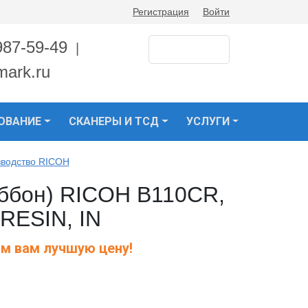
Регистрация
Войти
987-59-49
|
mark.ru
ОВАНИЕ
СКАНЕРЫ И ТСД
УСЛУГИ
зводство RICOH
иббон) RICOH B110CR,
 RESIN, IN
м вам лучшую цену!