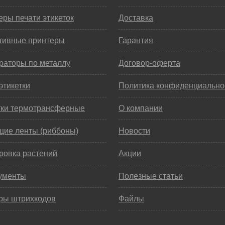
ры печати этикеток
Доставка
тивные принтеры
Гарантия
раторы по металлу
Договор-оферта
этикетки
Политика конфиденциально
тки термотрансферные
О компании
щие ленты (риббоны)
Новости
ровка растений
Акции
ументы
Полезные статьи
ры штрихкодов
Файлы