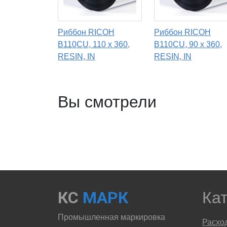
Риббон RICOH
Риббон RICOH
B110CU, 110 х 360,
B110CU, 90 x 360,
RESIN, IN
RESIN, IN
Вы смотрели
КС
МАРК
Ка
Промышленная маркировка
Расхо