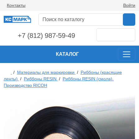
Контакты
Войти
+7 (812) 987-59-49
КАТАЛОГ
/
Материалы для маркировки
/
Риббоны (красящие
ленты)
/
Риббоны RESIN
/
Риббоны RESIN (смола).
Производство RICOH