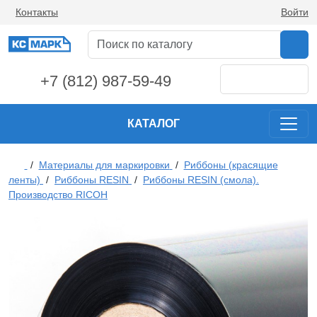
Контакты
Войти
+7 (812) 987-59-49
КАТАЛОГ
/
Материалы для маркировки
/
Риббоны (красящие
ленты)
/
Риббоны RESIN
/
Риббоны RESIN (смола).
Производство RICOH