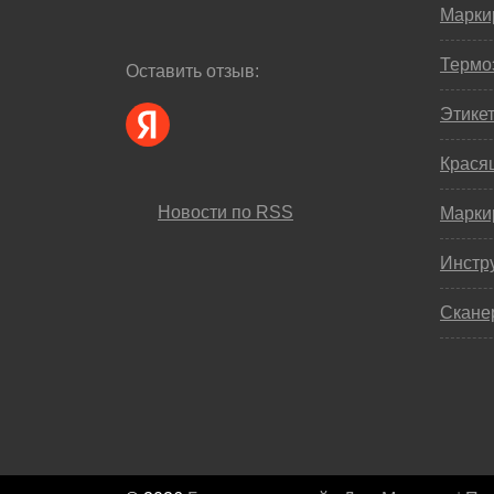
Марки
Термо
Оставить отзыв:
Этике
Крася
Новости по RSS
Марки
Инстр
Скане