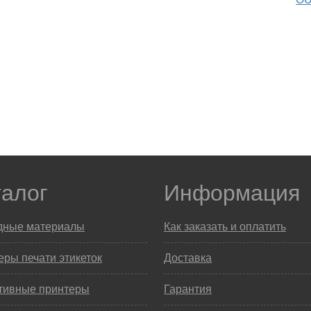
талог
Информация
дные материалы
Как заказать и оплатить
ры печати этикеток
Доставка
тивные принтеры
Гарантия