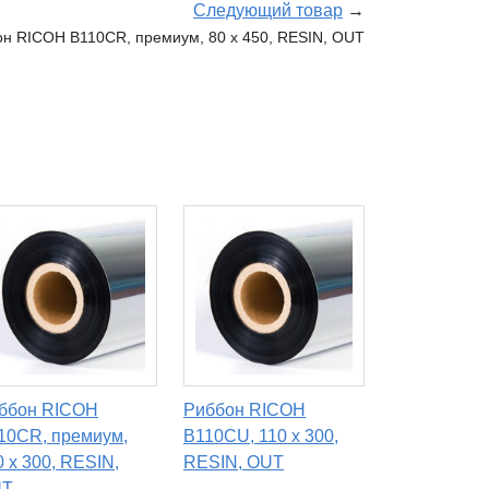
Следующий товар
→
н RICOH B110CR, премиум, 80 х 450, RESIN, OUT
ббон RICOH
Риббон RICOH
10CR, премиум,
B110CU, 110 х 300,
0 х 300, RESIN,
RESIN, OUT
UT