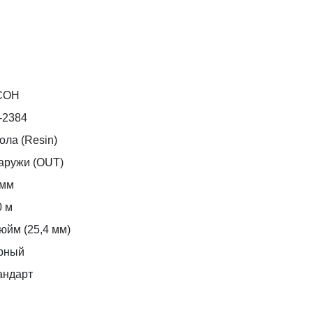
COH
-2384
ола (Resin)
аружи (OUT)
 мм
0 м
юйм (25,4 мм)
рный
андарт