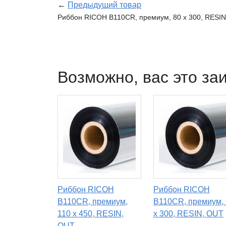
←
Предыдущий товар
Риббон RICOH B110CR, премиум, 80 х 300, RESI
Возможно, вас это за
Риббон RICOH
Риббон RICOH
B110CR, премиум,
B110CR, премиум,
110 х 450, RESIN,
x 300, RESIN, OUT
OUT