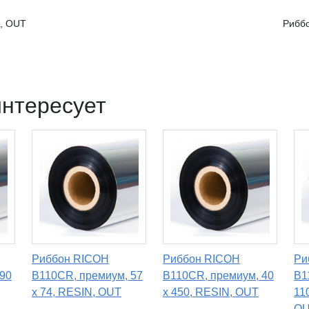
N, OUT
Риббо
интересует
Риббон RICOH
Риббон RICOH
Ри
 90
B110CR, премиум, 57
B110CR, премиум, 40
B1
х 74, RESIN, OUT
х 450, RESIN, OUT
11
O