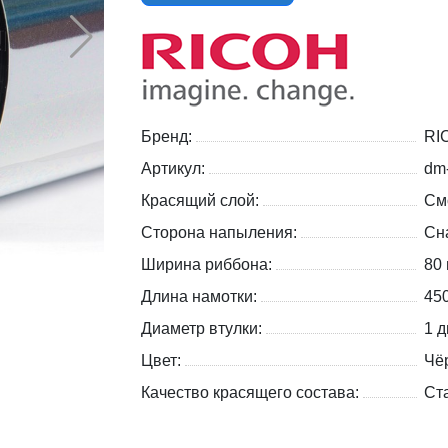
Бренд:
RI
Артикул:
dm
Красящий слой:
См
Сторона напыления:
Сн
Ширина риббона:
80
Длина намотки:
45
Диаметр втулки:
1 д
Цвет:
Чё
Качество красящего состава:
Ст