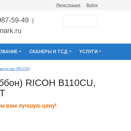
Регистрация
Войти
987-59-49
|
mark.ru
ОВАНИЕ
СКАНЕРЫ И ТСД
УСЛУГИ
зводство RICOH
иббон) RICOH B110CU,
UT
м вам лучшую цену!