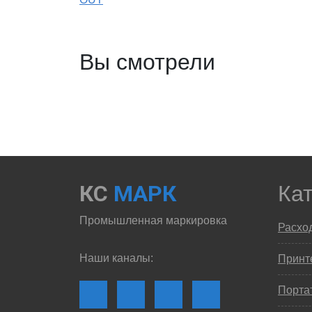
Вы смотрели
КС
МАРК
Ка
Промышленная маркировка
Расхо
Наши каналы:
Принте
Порта