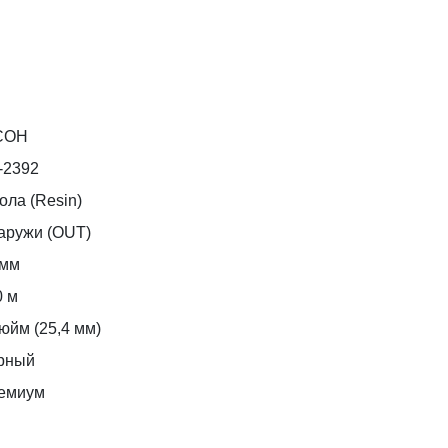
COH
-2392
ола (Resin)
аружи (OUT)
 мм
0 м
юйм (25,4 мм)
рный
емиум