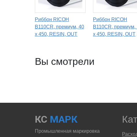
Риббон RICOH
Риббон RICOH
B110CR, премиум, 40
B110CR, премиум,
х 450, RESIN, OUT
х 450, RESIN, OUT
Вы смотрели
КС
МАРК
Ка
Промышленная маркировка
Расхо