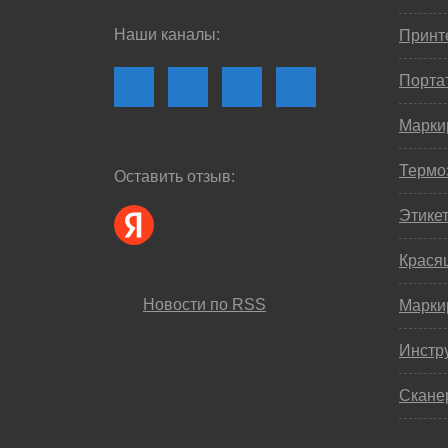
Наши каналы:
Принте
Порта
Марки
Термо
Оставить отзыв:
Этике
Крася
Новости по RSS
Марки
Инстр
Скане