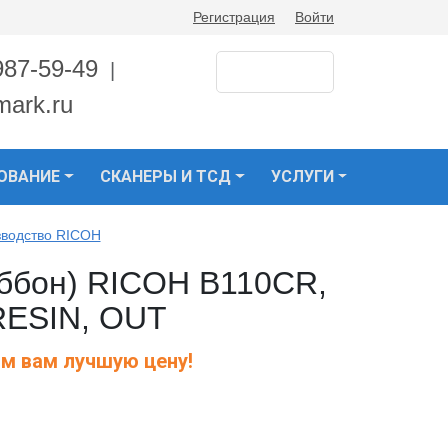
Регистрация
Войти
987-59-49
|
mark.ru
ОВАНИЕ
СКАНЕРЫ И ТСД
УСЛУГИ
зводство RICOH
иббон) RICOH B110CR,
 RESIN, OUT
м вам лучшую цену!