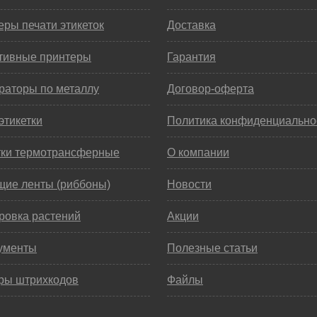
ры печати этикеток
Доставка
тивные принтеры
Гарантия
раторы по металлу
Договор-оферта
этикетки
Политика конфиденциально
тки термотрансферные
О компании
щие ленты (риббоны)
Новости
ровка растений
Акции
ументы
Полезные статьи
ры штрихкодов
Файлы