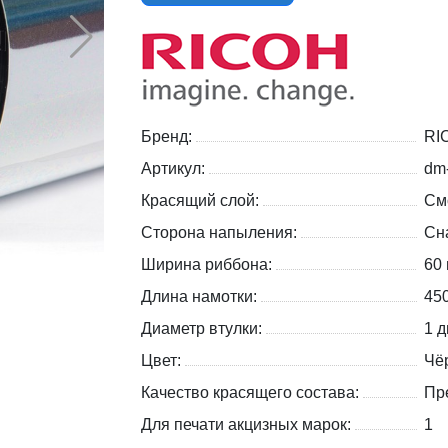
Бренд:
RI
Артикул:
dm
Красящий слой:
См
Сторона напыления:
Сн
Ширина риббона:
60
Длина намотки:
45
Диаметр втулки:
1 д
Цвет:
Чё
Качество красящего состава:
Пр
Для печати акцизных марок:
1