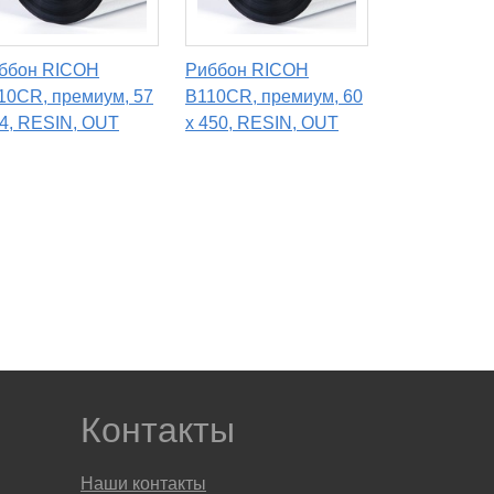
ббон RICOH
Риббон RICOH
10CR, премиум, 57
B110CR, премиум, 60
74, RESIN, OUT
х 450, RESIN, OUT
Контакты
Наши контакты