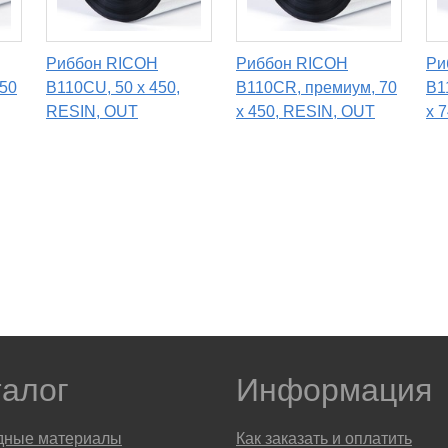
Риббон RICOH
Риббон RICOH
Ри
 50
B110CU, 50 х 450,
B110CR, премиум, 70
B1
RESIN, OUT
х 450, RESIN, OUT
х 
талог
Информация
дные материалы
Как заказать и оплатить