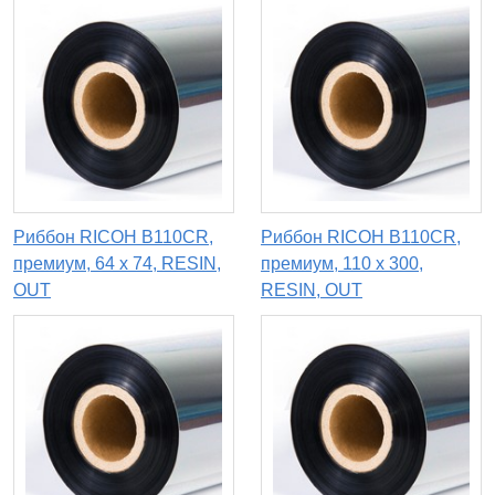
Риббон RICOH B110CR,
Риббон RICOH B110CR,
премиум, 64 х 74, RESIN,
премиум, 110 х 300,
OUT
RESIN, OUT