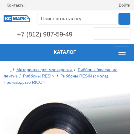
Контакты
Войти
+7 (812) 987-59-49
КАТАЛОГ
/
Материалы для маркировки
/
Риббоны (красящие
ленты)
/
Риббоны RESIN
/
Риббоны RESIN (смола).
Производство RICOH