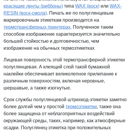
красящие ленты (риббоны)
типа
WAX (воск)
или
WAX-
RESIN (воск-смола)
. Печать же по полуглянцевым
маркировочным этикеткам производится на
термотрансферных принтерах
. Полученное таким
способом изображение характеризуется значительно
большей стойкостью и долговечностью, чем
изображение на обычных термоэтикетках
Лицевая поверхность этой термотрансферной этикетки
полуглянцевая. А клеящий слой такой бумажной
наклейки обеспечивает великолепное прилипание к
различным поверхностям, включая неровные,
шершавые, а также изогнутые.
Срок службы полуглянцевой штрихкод-этикетки заметно
более долгий чем у простой
термоэтикетки
, также она
более защищена от неблагоприятных воздействий
окружающей среды, таких, например, как атмосферные
осадки. Полуглянец-этикетка при положительных