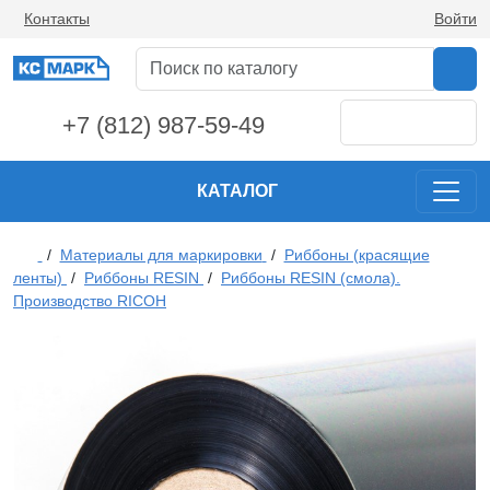
Контакты
Войти
+7 (812) 987-59-49
КАТАЛОГ
/
Материалы для маркировки
/
Риббоны (красящие
ленты)
/
Риббоны RESIN
/
Риббоны RESIN (смола).
Производство RICOH