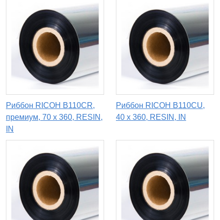
Риббон RICOH B110CR,
Риббон RICOH B110CU,
премиум, 70 х 360, RESIN,
40 х 360, RESIN, IN
IN