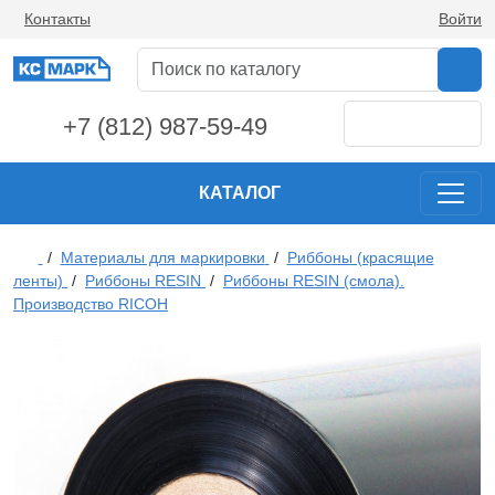
Контакты
Войти
+7 (812) 987-59-49
КАТАЛОГ
/
Материалы для маркировки
/
Риббоны (красящие
ленты)
/
Риббоны RESIN
/
Риббоны RESIN (смола).
Производство RICOH